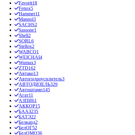
Favorit
18
Fenox
5
Hammer
11
Mannol
3
SACHS
2
Sassone
1
Shell
2
SORL
6
Stellox
2
WABCO
1
WEICHAI
4
Wumax
3
ZTD
162
Автако
13
Автогидроусилитель
3
АВТОДИЗЕЛЬ
329
Автоштамп
145
Агат
11
АЗПИ
61
АККОР
15
БААЗ
235
БАТЭ
22
Белкард
2
БелОГ
52
БелОМО
36