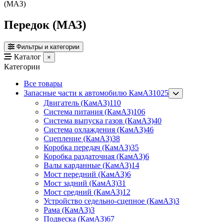
(МАЗ)
Передок (МАЗ)
Фильтры и категории
Каталог
×
Категории
Все товары
Запасные части к автомобилю КамАЗ
1025
Двигатель (КамАЗ)
110
Система питания (КамАЗ)
106
Система выпуска газов (КамАЗ)
40
Система охлаждения (КамАЗ)
46
Сцепление (КамАЗ)
38
Коробка передач (КамАЗ)
35
Коробка раздаточная (КамАЗ)
6
Валы карданные (КамАЗ)
14
Мост передний (КамАЗ)
6
Мост задний (КамАЗ)
31
Мост средний (КамАЗ)
12
Устройство седельно-сцепное (КамАЗ)
3
Рама (КамАЗ)
3
Подвеска (КамАЗ)
67