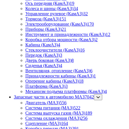
Ось передняя (КамАЗ)
19
Колеса и шины (КамАЗ)
34
Управление рулевое (КамАЗ)
32
Тормоза (КамАЗ)
151
Электрооборудование (КамАЗ)
170
Приборы (КамАЗ)
21
Инструмент и принадлежности (КамАЗ)
12
Коробка отбора мощности (КамАЗ)
2
Кабина (КамАЗ)
4
Стеклоочистители (КамАЗ)
16
Передок (КамАЗ)
3
Дверь боковая (КамАЗ)
8
Сиденья (КамАЗ)
4
Вентиляция, отопление (КамАЗ)
6
Принадлежности кабины (КамАЗ)
1
Оперение кабины (КамАЗ)
18
Платформа (КамАЗ)
3
Механизм подъема платформы (КамАЗ)
4
Запасные части к автомобилю МАЗ
7042
Двигатель (МАЗ)
556
Система питания (МАЗ)
522
Система выпуска газов (МАЗ)
189
Система охлаждения (МАЗ)
256
Сцепление (МАЗ)
164
Коробка передач (МАЗ)
291