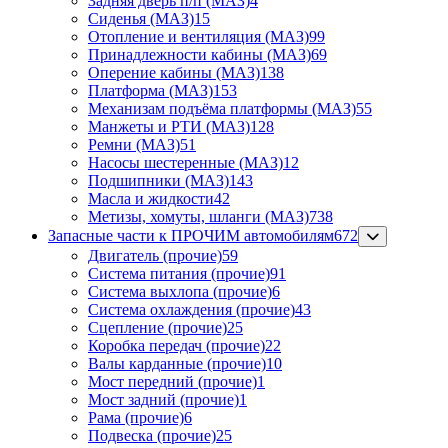
Задняя дверь п/п (МАЗ)
4
Сиденья (МАЗ)
15
Отопление и вентиляция (МАЗ)
99
Принадлежности кабины (МАЗ)
69
Оперение кабины (МАЗ)
138
Платформа (МАЗ)
153
Механизам подъёма платформы (МАЗ)
55
Манжеты и РТИ (МАЗ)
128
Ремни (МАЗ)
51
Насосы шестеренные (МАЗ)
12
Подшипники (МАЗ)
143
Масла и жидкости
42
Метизы, хомуты, шланги (МАЗ)
738
Запасные части к ПРОЧИМ автомобилям
672
Двигатель (прочие)
59
Система питания (прочие)
91
Система выхлопа (прочие)
6
Система охлаждения (прочие)
43
Сцепление (прочие)
25
Коробка передач (прочие)
22
Валы карданные (прочие)
10
Мост передний (прочие)
1
Мост задний (прочие)
1
Рама (прочие)
6
Подвеска (прочие)
25