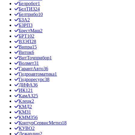
Белробот
1
БелТИЗ
24
Белтрибо
10
БЗА
2
БЗРП
3
БрестМаш
2
БРТ
102
ВЗЭП
28
Випра
15
Виток
6
ВитТочприбор
1
Волмет
31
ГарантАвто
36
Гидроавтоматика
1
Гидроресурс
38
ДИФА
36
ИК12
1
КамАЗ
25
Клецк
2
КМД
2
КМЗ
1
КММЗ
56
КонтурСервисМетиз
18
КУВО
2
Лежардин
2