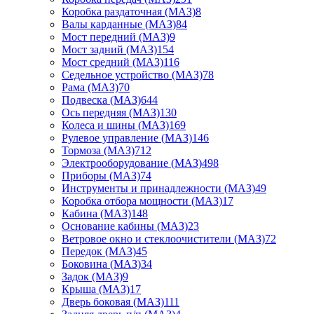
Коробка раздаточная (МАЗ)
8
Валы карданные (МАЗ)
84
Мост передний (МАЗ)
9
Мост задний (МАЗ)
154
Мост средний (МАЗ)
116
Седельное устройство (МАЗ)
78
Рама (МАЗ)
70
Подвеска (МАЗ)
644
Ось передняя (МАЗ)
130
Колеса и шины (МАЗ)
169
Рулевое управление (МАЗ)
146
Тормоза (МАЗ)
712
Электрооборудование (МАЗ)
498
Приборы (МАЗ)
74
Инструменты и принадлежности (МАЗ)
49
Коробка отбора мощности (МАЗ)
17
Кабина (МАЗ)
148
Основание кабины (МАЗ)
23
Ветровое окно и стеклоочистители (МАЗ)
72
Передок (МАЗ)
45
Боковина (МАЗ)
34
Задок (МАЗ)
9
Крыша (МАЗ)
17
Дверь боковая (МАЗ)
111