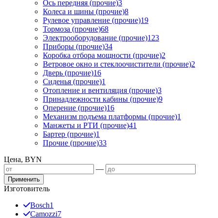
Ось передняя (прочие)
3
Колеса и шины (прочие)
8
Рулевое управление (прочие)
19
Тормоза (прочие)
68
Электрооборудование (прочие)
123
Приборы (прочие)
34
Коробка отбора мощности (прочие)
2
Ветровое окно и стеклоочистители (прочие)
2
Дверь (прочие)
16
Сиденья (прочие)
1
Отопление и вентиляция (прочие)
3
Принадлежности кабины (прочие)
9
Оперение (прочие)
16
Механизм подъема платформы (прочие)
1
Манжеты и РТИ (прочие)
41
Бартер (прочие)
1
Прочие (прочие)
33
Цена, BYN
—
Применить
Изготовитель
Bosch
1
Camozzi
7