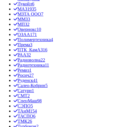
Лукойл
6
МАЗ
1935
МЗТА ООО
7
ММЗ
3
МПЗ
2
Овернокс
10
ОЗАА
171
Полимертехника
4
Према
3
ПТК_КамАЗ
16
РААЗ
2
Радиоволна
22
Радиотехника
11
Ремиз
1
Росич
27
Руденск
41
Салео-Кобрин
5
Сатурн
1
СМТ
2
СпецМаш
98
СЭПО
5
ТАиМ
154
ТАСПО
6
ТМК
26
Турбоком
2