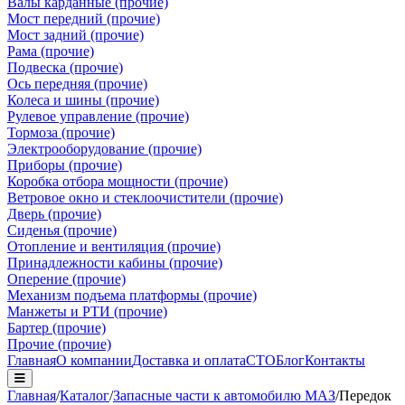
Валы карданные (прочие)
Мост передний (прочие)
Мост задний (прочие)
Рама (прочие)
Подвеска (прочие)
Ось передняя (прочие)
Колеса и шины (прочие)
Рулевое управление (прочие)
Тормоза (прочие)
Электрооборудование (прочие)
Приборы (прочие)
Коробка отбора мощности (прочие)
Ветровое окно и стеклоочистители (прочие)
Дверь (прочие)
Сиденья (прочие)
Отопление и вентиляция (прочие)
Принадлежности кабины (прочие)
Оперение (прочие)
Механизм подъема платформы (прочие)
Манжеты и РТИ (прочие)
Бартер (прочие)
Прочие (прочие)
Главная
О компании
Доставка и оплата
СТО
Блог
Контакты
Главная
/
Каталог
/
Запасные части к автомобилю МАЗ
/
Передок