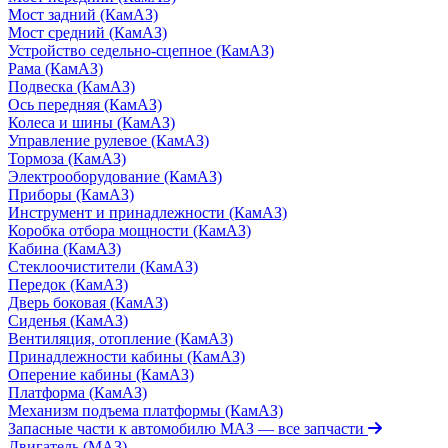
Мост задний (КамАЗ)
Мост средний (КамАЗ)
Устройство седельно-сцепное (КамАЗ)
Рама (КамАЗ)
Подвеска (КамАЗ)
Ось передняя (КамАЗ)
Колеса и шины (КамАЗ)
Управление рулевое (КамАЗ)
Тормоза (КамАЗ)
Электрооборудование (КамАЗ)
Приборы (КамАЗ)
Инструмент и принадлежности (КамАЗ)
Коробка отбора мощности (КамАЗ)
Кабина (КамАЗ)
Стеклоочистители (КамАЗ)
Передок (КамАЗ)
Дверь боковая (КамАЗ)
Сиденья (КамАЗ)
Вентиляция, отопление (КамАЗ)
Принадлежности кабины (КамАЗ)
Оперение кабины (КамАЗ)
Платформа (КамАЗ)
Механизм подъема платформы (КамАЗ)
Запасные части к автомобилю МАЗ
— все запчасти
Двигатель (МАЗ)