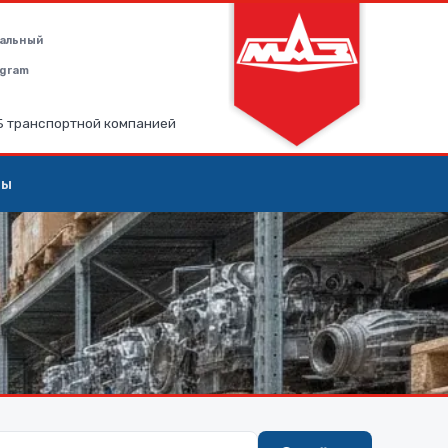
альный
legram
РБ транспортной компанией
ты