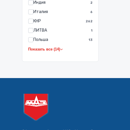
Индия
2
Италия
6
КНР
262
ЛИТВА
1
Польша
13
Показать все (14)