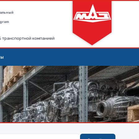
альный
legram
РБ транспортной компанией
ты