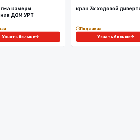
гма камеры
кран 3х ходовой диверт
ния ДОМ УРТ
каз
Под заказ
Узнать больше
Узнать больше