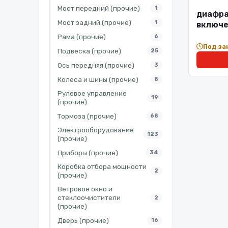
Мост передний (прочие)
1
диафра
Мост задний (прочие)
1
включе
Рама (прочие)
6
Под за
Подвеска (прочие)
25
Ось передняя (прочие)
3
Колеса и шины (прочие)
8
Рулевое управление
19
(прочие)
Тормоза (прочие)
68
Электрооборудование
123
(прочие)
Приборы (прочие)
34
Коробка отбора мощности
2
(прочие)
Ветровое окно и
стеклоочистители
2
(прочие)
Дверь (прочие)
16