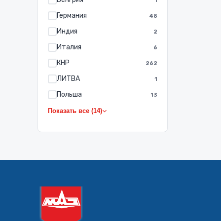
1
Германия
48
Индия
2
Италия
6
КНР
262
ЛИТВА
1
Польша
13
Показать все (14)