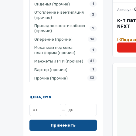
Сиденья (прочие)
1
Артикул :
Отопление и вентиляция
3
(прочие)
к-т па
Принадлежности кабины
NEXT
9
(прочие)
Оперение (прочие)
16
Под за
Механизм подъема
1
платформы (прочие)
Манжеты и РТИ (прочие)
41
Бартер (прочие)
1
Прочие (прочие)
33
ЦЕНА, BYN
—
Применить