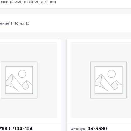
ние 1–16 из 43
210007104-104
03-3380
Артикул :