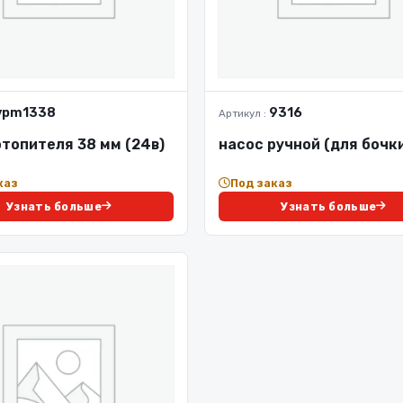
vpm1338
9316
Артикул :
отопителя 38 мм (24в)
насос ручной (для бочк
каз
Под заказ
Узнать больше
Узнать больше