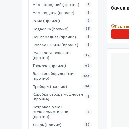
Мост передний (прочие)
1
бачок 
Мост задний (прочие)
1
Рама (прочие)
6
Под за
Подвеска (прочие)
25
Ось передняя (прочие)
3
Колеса и шины (прочие)
8
Рулевое управление
19
(прочие)
Тормоза (прочие)
68
Электрооборудование
123
(прочие)
Приборы (прочие)
34
Коробка отбора мощности
2
(прочие)
Ветровое окно и
стеклоочистители
2
(прочие)
Дверь (прочие)
16