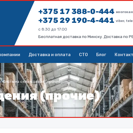
+375 17 388-0-444
многокан
+375 29 190-4-441
viber, te
с 8:30 до 17:00
Бесплатная доставка по Минску. Доставка по 
компании
Доставка и оплата
СТО
Блог
Контак
м
/
Система охлаждения (прочие)
ения (прочие)