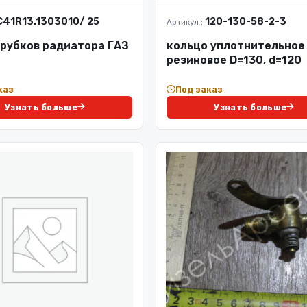
C41R13.1303010/ 25
120-130-58-2-3
Артикул :
трубков радиатора ГАЗ
кольцо уплотнительное
резиновое D=130, d=120
каз
Под заказ
Узнать больше
Узнать больше