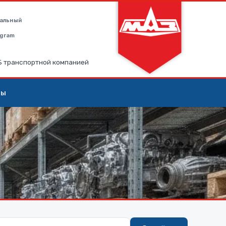
альный
legram
РБ транспортной компанией
ты