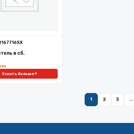
8167716SX
тель в сб.
каз
Узнать больше
→
1
2
3