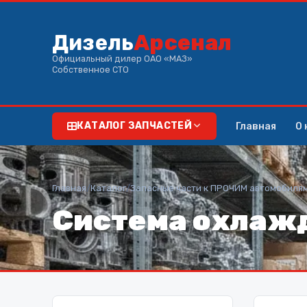
Дизель
Арсенал
Официальный дилер ОАО «МАЗ»
Собственное СТО
Главная
О 
КАТАЛОГ ЗАПЧАСТЕЙ
Главная
/
Каталог
/
Запасные части к ПРОЧИМ автомобиля
Система охлажд