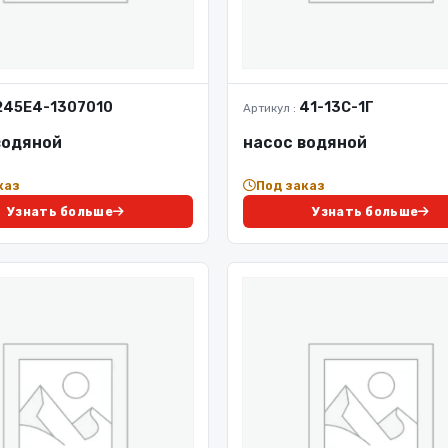
245Е4-1307010
41-13С-1Г
Артикул :
водяной
насос водяной
каз
Под заказ
Узнать больше
Узнать больше