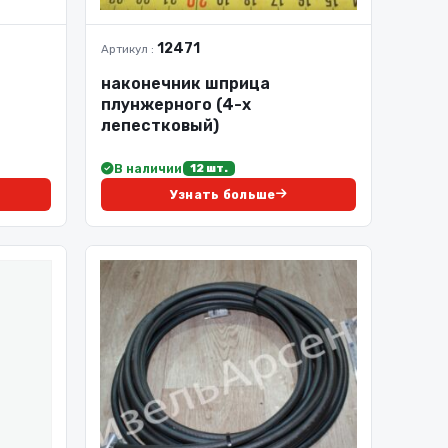
12471
Артикул :
наконечник шприца
плунжерного (4-х
лепестковый)
В наличии
12 шт.
Узнать больше