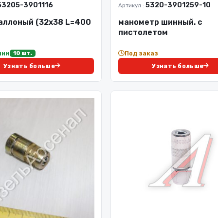
53205-3901116
5320-3901259-10
Артикул :
аллоный (32х38 L=400
манометр шинный. с
пистолетом
чии
Под заказ
10 шт.
Узнать больше
Узнать больше