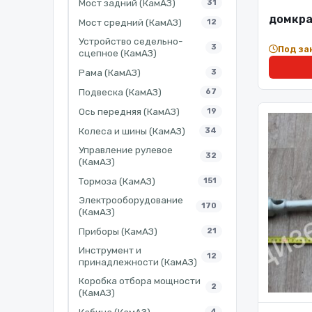
Мост задний (КамАЗ)
31
домкра
Мост средний (КамАЗ)
12
Устройство седельно-
3
Под за
сцепное (КамАЗ)
Рама (КамАЗ)
3
Подвеска (КамАЗ)
67
Ось передняя (КамАЗ)
19
Колеса и шины (КамАЗ)
34
Управление рулевое
32
(КамАЗ)
Тормоза (КамАЗ)
151
Электрооборудование
170
(КамАЗ)
Приборы (КамАЗ)
21
Инструмент и
12
принадлежности (КамАЗ)
Коробка отбора мощности
2
(КамАЗ)
Кабина (КамАЗ)
4