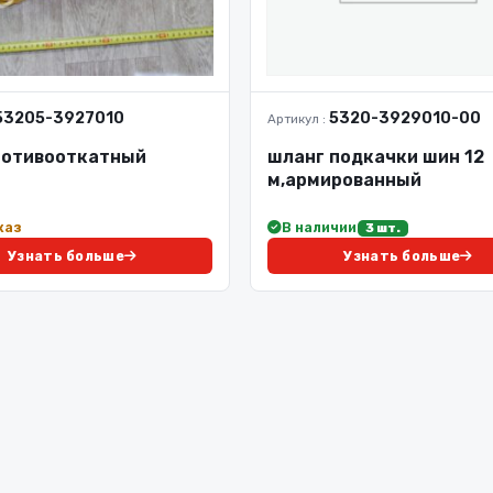
53205-3927010
5320-3929010-00
Артикул :
ротивооткатный
шланг подкачки шин 12
м,армированный
каз
В наличии
3 шт.
Узнать больше
Узнать больше