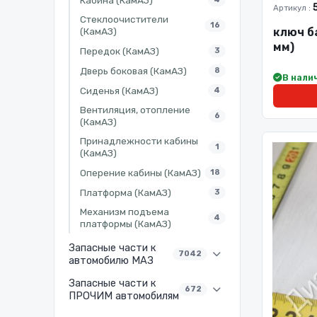
Артикул :
Стеклоочистители
16
ключ б
(КамАЗ)
мм)
Передок (КамАЗ)
3
Дверь боковая (КамАЗ)
8
В нали
Сиденья (КамАЗ)
4
Вентиляция, отопление
6
(КамАЗ)
Принадлежности кабины
1
(КамАЗ)
Оперение кабины (КамАЗ)
18
Платформа (КамАЗ)
3
Механизм подъема
4
платформы (КамАЗ)
Запасные части к
7042
автомобилю МАЗ
Запасные части к
672
ПРОЧИМ автомобилям