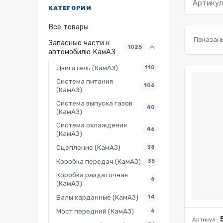
КАТЕГОРИИ
Все товары
Показаны
Запасные части к
1025
автомобилю КамАЗ
Двигатель (КамАЗ)
110
Система питания
106
(КамАЗ)
Система выпуска газов
40
(КамАЗ)
Система охлаждения
46
(КамАЗ)
Сцепление (КамАЗ)
38
Коробка передач (КамАЗ)
35
Коробка раздаточная
6
(КамАЗ)
Валы карданные (КамАЗ)
14
Мост передний (КамАЗ)
6
Артикул :