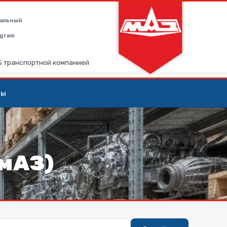
альный
legram
РБ транспортной компанией
ты
амАЗ)