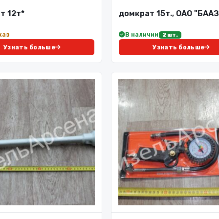
т 12т*
домкрат 15т., ОАО "БААЗ
каз
В наличии
2 шт.
Узнать больше
Узнать больше