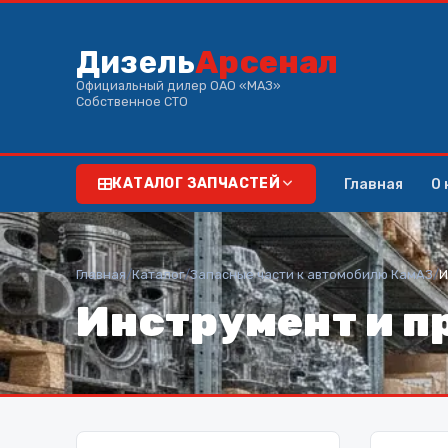
Дизель
Арсенал
Официальный дилер ОАО «МАЗ»
Собственное СТО
Главная
О 
КАТАЛОГ ЗАПЧАСТЕЙ
Главная
/
Каталог
/
Запасные части к автомобилю КамАЗ
/
И
Инструмент и п