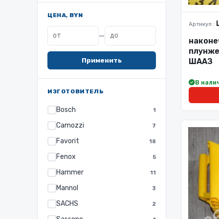
ЦЕНА, BYN
Артикул :
—
наконе
плунже
Применить
ШААЗ
В нали
ИЗГОТОВИТЕЛЬ
Bosch
1
Camozzi
7
Favorit
18
Fenox
5
Hammer
11
Mannol
3
SACHS
2