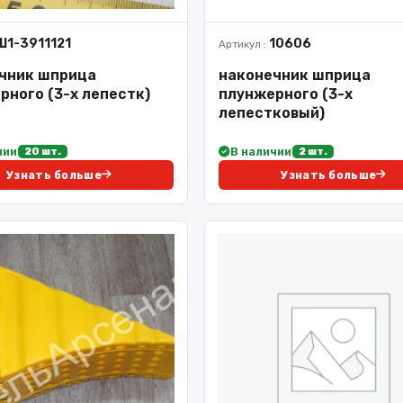
Ш1-3911121
10606
Артикул :
чник шприца
наконечник шприца
рного (3-х лепестк)
плунжерного (3-х
лепестковый)
чии
В наличии
20 шт.
2 шт.
Узнать больше
Узнать больше