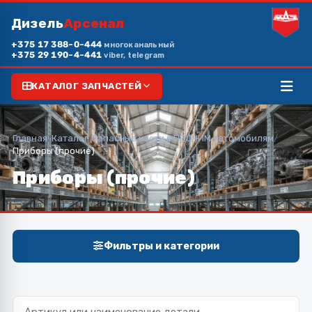
Дизель
Арсенал
+375 17 388-0-444
многоканальный
+375 29 190-4-441
viber, telegram
КАТАЛОГ ЗАПЧАСТЕЙ
Главная
/
Каталог
/
Запасные части к ПРОЧИМ автомобилям
/
Приборы (прочие)
Приборы (прочие)
Фильтры и категории