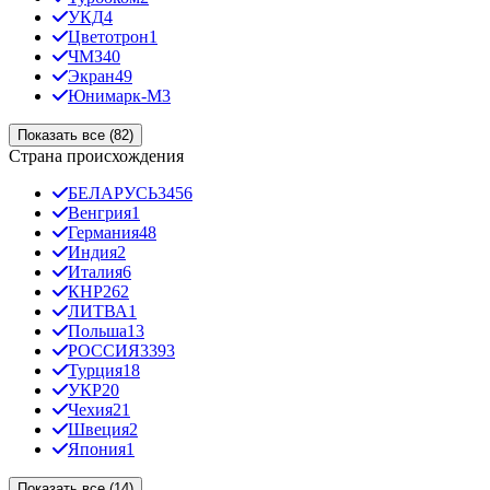
УКД
4
Цветотрон
1
ЧМЗ
40
Экран
49
Юнимарк-М
3
Показать все (82)
Страна происхождения
БЕЛАРУСЬ
3456
Венгрия
1
Германия
48
Индия
2
Италия
6
КНР
262
ЛИТВА
1
Польша
13
РОССИЯ
3393
Турция
18
УКР
20
Чехия
21
Швеция
2
Япония
1
Показать все (14)