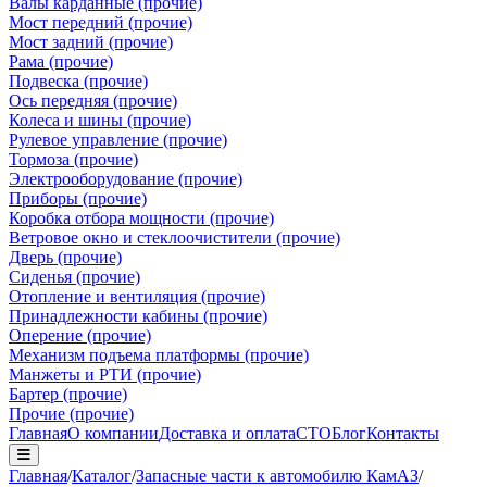
Валы карданные (прочие)
Мост передний (прочие)
Мост задний (прочие)
Рама (прочие)
Подвеска (прочие)
Ось передняя (прочие)
Колеса и шины (прочие)
Рулевое управление (прочие)
Тормоза (прочие)
Электрооборудование (прочие)
Приборы (прочие)
Коробка отбора мощности (прочие)
Ветровое окно и стеклоочистители (прочие)
Дверь (прочие)
Сиденья (прочие)
Отопление и вентиляция (прочие)
Принадлежности кабины (прочие)
Оперение (прочие)
Механизм подъема платформы (прочие)
Манжеты и РТИ (прочие)
Бартер (прочие)
Прочие (прочие)
Главная
О компании
Доставка и оплата
СТО
Блог
Контакты
Главная
/
Каталог
/
Запасные части к автомобилю КамАЗ
/