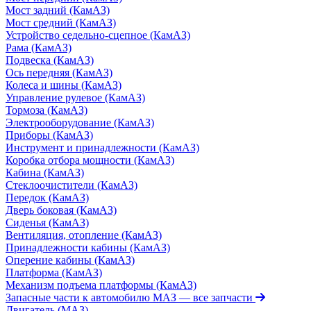
Мост задний (КамАЗ)
Мост средний (КамАЗ)
Устройство седельно-сцепное (КамАЗ)
Рама (КамАЗ)
Подвеска (КамАЗ)
Ось передняя (КамАЗ)
Колеса и шины (КамАЗ)
Управление рулевое (КамАЗ)
Тормоза (КамАЗ)
Электрооборудование (КамАЗ)
Приборы (КамАЗ)
Инструмент и принадлежности (КамАЗ)
Коробка отбора мощности (КамАЗ)
Кабина (КамАЗ)
Стеклоочистители (КамАЗ)
Передок (КамАЗ)
Дверь боковая (КамАЗ)
Сиденья (КамАЗ)
Вентиляция, отопление (КамАЗ)
Принадлежности кабины (КамАЗ)
Оперение кабины (КамАЗ)
Платформа (КамАЗ)
Механизм подъема платформы (КамАЗ)
Запасные части к автомобилю МАЗ
— все запчасти
Двигатель (МАЗ)