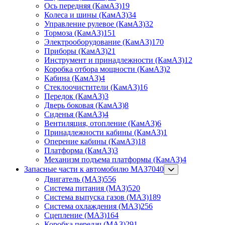
Ось передняя (КамАЗ)
19
Колеса и шины (КамАЗ)
34
Управление рулевое (КамАЗ)
32
Тормоза (КамАЗ)
151
Электрооборудование (КамАЗ)
170
Приборы (КамАЗ)
21
Инструмент и принадлежности (КамАЗ)
12
Коробка отбора мощности (КамАЗ)
2
Кабина (КамАЗ)
4
Стеклоочистители (КамАЗ)
16
Передок (КамАЗ)
3
Дверь боковая (КамАЗ)
8
Сиденья (КамАЗ)
4
Вентиляция, отопление (КамАЗ)
6
Принадлежности кабины (КамАЗ)
1
Оперение кабины (КамАЗ)
18
Платформа (КамАЗ)
3
Механизм подъема платформы (КамАЗ)
4
Запасные части к автомобилю МАЗ
7040
Двигатель (МАЗ)
556
Система питания (МАЗ)
520
Система выпуска газов (МАЗ)
189
Система охлаждения (МАЗ)
256
Сцепление (МАЗ)
164
Коробка передач (МАЗ)
291