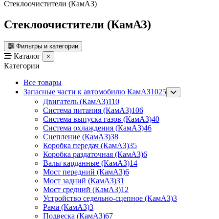
Стеклоочистители (КамАЗ)
Стеклоочистители (КамАЗ)
Фильтры и категории
Каталог
×
Категории
Все товары
Запасные части к автомобилю КамАЗ
1025
Двигатель (КамАЗ)
110
Система питания (КамАЗ)
106
Система выпуска газов (КамАЗ)
40
Система охлаждения (КамАЗ)
46
Сцепление (КамАЗ)
38
Коробка передач (КамАЗ)
35
Коробка раздаточная (КамАЗ)
6
Валы карданные (КамАЗ)
14
Мост передний (КамАЗ)
6
Мост задний (КамАЗ)
31
Мост средний (КамАЗ)
12
Устройство седельно-сцепное (КамАЗ)
3
Рама (КамАЗ)
3
Подвеска (КамАЗ)
67