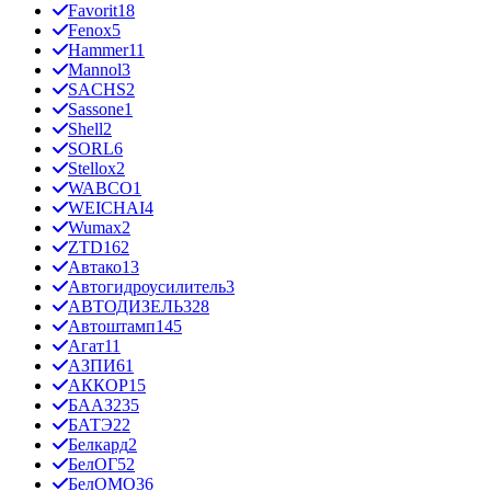
Favorit
18
Fenox
5
Hammer
11
Mannol
3
SACHS
2
Sassone
1
Shell
2
SORL
6
Stellox
2
WABCO
1
WEICHAI
4
Wumax
2
ZTD
162
Автако
13
Автогидроусилитель
3
АВТОДИЗЕЛЬ
328
Автоштамп
145
Агат
11
АЗПИ
61
АККОР
15
БААЗ
235
БАТЭ
22
Белкард
2
БелОГ
52
БелОМО
36