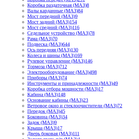
Коробка раздаточная (МАЗ)
8
Валы карданные (МАЗ)
84
Мост передний (МАЗ)
9
Мост задний (МАЗ)
154
Мост средний (МАЗ)
116
Седельное устройство (МАЗ)
78
Рама (МАЗ)
70
Подвеска (МАЗ)
644
Ось передняя (МАЗ)
130
Колеса и шины (МАЗ)
169
Рулевое управление (МАЗ)
146
Тормоза (МАЗ)
712
Электрооборудование (МАЗ)
498
Приборы (МАЗ)
74
Инструменты и принадлежности (МАЗ)
49
Коробка отбора мощности (МАЗ)
17
Кабина (МАЗ)
148
Основание кабины (МАЗ)
23
Ветровое окно и стеклоочистители (МАЗ)
72
Передок (МАЗ)
45
Боковина (МАЗ)
34
Задок (МАЗ)
9
Крыша (МАЗ)
17
Дверь боковая (МАЗ)
111