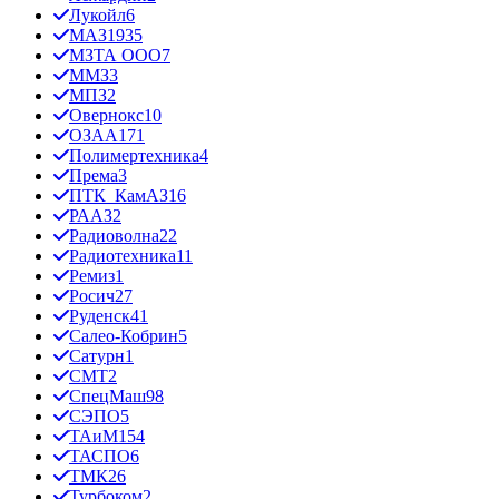
Лукойл
6
МАЗ
1935
МЗТА ООО
7
ММЗ
3
МПЗ
2
Овернокс
10
ОЗАА
171
Полимертехника
4
Према
3
ПТК_КамАЗ
16
РААЗ
2
Радиоволна
22
Радиотехника
11
Ремиз
1
Росич
27
Руденск
41
Салео-Кобрин
5
Сатурн
1
СМТ
2
СпецМаш
98
СЭПО
5
ТАиМ
154
ТАСПО
6
ТМК
26
Турбоком
2