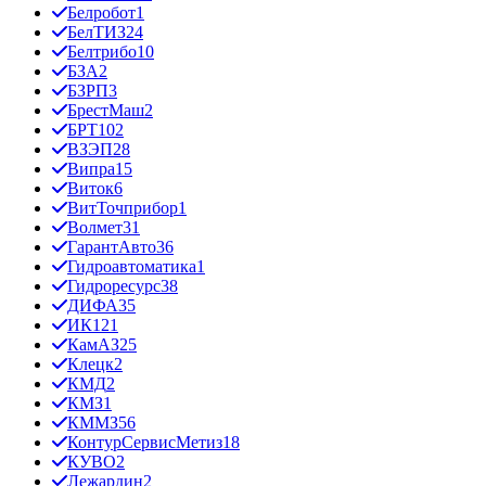
Белробот
1
БелТИЗ
24
Белтрибо
10
БЗА
2
БЗРП
3
БрестМаш
2
БРТ
102
ВЗЭП
28
Випра
15
Виток
6
ВитТочприбор
1
Волмет
31
ГарантАвто
36
Гидроавтоматика
1
Гидроресурс
38
ДИФА
35
ИК12
1
КамАЗ
25
Клецк
2
КМД
2
КМЗ
1
КММЗ
56
КонтурСервисМетиз
18
КУВО
2
Лежардин
2