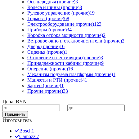
Ось передняя (прочие)
3
Колеса и шины (прочие)
8
Рулевое управление (прочие)
19
Тормоза (прочие)
68
Электрооборудование (прочие)
123
Приборы (прочие)
34
Коробка отбора мощности (прочие)
2
Ветровое окно и стеклоочистители (прочие)
2
Дверь (прочие)
16
Сиденья (прочие)
1
Отопление и вентиляция (прочие)
3
Принадлежности кабины (прочие)
9
Оперение (прочие)
16
Механизм подъема платформы (прочие)
1
Манжеты и РТИ (прочие)
41
Бартер (прочие)
1
Прочие (прочие)
33
Цена, BYN
—
Применить
Изготовитель
Bosch
1
Camozzi
7