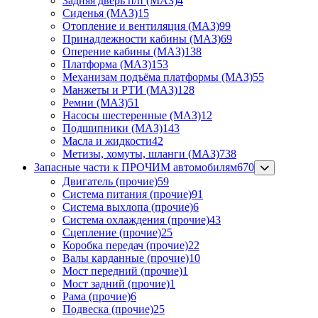
Задняя дверь п/п (МАЗ)
4
Сиденья (МАЗ)
15
Отопление и вентиляция (МАЗ)
99
Принадлежности кабины (МАЗ)
69
Оперение кабины (МАЗ)
138
Платформа (МАЗ)
153
Механизам подъёма платформы (МАЗ)
55
Манжеты и РТИ (МАЗ)
128
Ремни (МАЗ)
51
Насосы шестеренные (МАЗ)
12
Подшипники (МАЗ)
143
Масла и жидкости
42
Метизы, хомуты, шланги (МАЗ)
738
Запасные части к ПРОЧИМ автомобилям
670
Двигатель (прочие)
59
Система питания (прочие)
91
Система выхлопа (прочие)
6
Система охлаждения (прочие)
43
Сцепление (прочие)
25
Коробка передач (прочие)
22
Валы карданные (прочие)
10
Мост передний (прочие)
1
Мост задний (прочие)
1
Рама (прочие)
6
Подвеска (прочие)
25