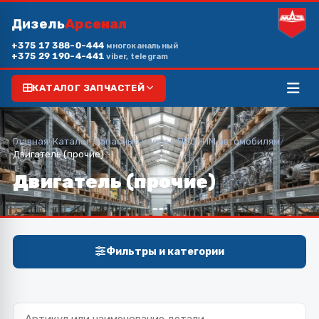
Дизель
Арсенал
+375 17 388-0-444
многоканальный
+375 29 190-4-441
viber, telegram
КАТАЛОГ ЗАПЧАСТЕЙ
Главная
/
Каталог
/
Запасные части к ПРОЧИМ автомобилям
/
Двигатель (прочие)
Двигатель (прочие)
Фильтры и категории