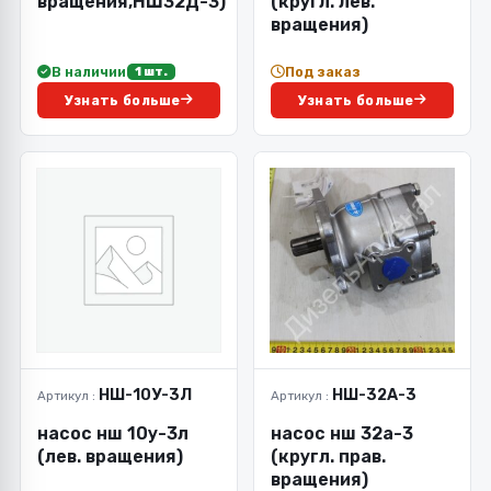
вращения,НШ32Д-3)
(кругл. лев.
вращения)
В наличии
Под заказ
1 шт.
Узнать больше
Узнать больше
НШ-10У-3Л
НШ-32А-3
Артикул :
Артикул :
насос нш 10у-3л
насос нш 32а-3
(лев. вращения)
(кругл. прав.
вращения)