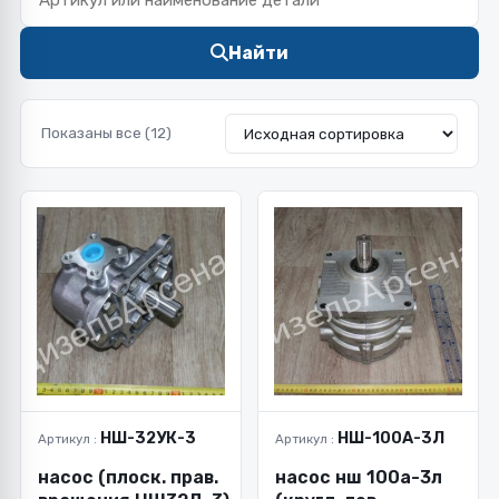
Найти
Показаны все (12)
НШ-32УК-3
НШ-100А-3Л
Артикул :
Артикул :
насос (плоск. прав.
насос нш 100а-3л