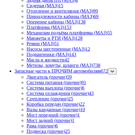
Задняя дверь п/п (МАЗ)
4
Сиденья (МАЗ)
15
Отопление и вентиляция (МАЗ)
99
Принадлежности кабины (МАЗ)
69
Оперение кабины (МАЗ)
138
Платформа (МАЗ)
153
Механизам подъёма платформы (МАЗ)
55
Манжеты и РТИ (МАЗ)
128
Ремни (МАЗ)
51
Насосы шестеренные (МАЗ)
12
Подшипники (МАЗ)
143
Масла и жидкости
42
Метизы, хомуты, шланги (МАЗ)
738
Запасные части к ПРОЧИМ автомобилям
672
Двигатель (прочие)
59
Система питания (прочие)
91
Система выхлопа (прочие)
6
Система охлаждения (прочие)
43
Сцепление (прочие)
25
Коробка передач (прочие)
22
Валы карданные (прочие)
10
Мост передний (прочие)
1
Мост задний (прочие)
1
Рама (прочие)
6
Подвеска (прочие)
25