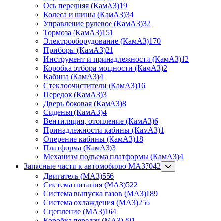
Ось передняя (КамАЗ)
19
Колеса и шины (КамАЗ)
34
Управление рулевое (КамАЗ)
32
Тормоза (КамАЗ)
151
Электрооборудование (КамАЗ)
170
Приборы (КамАЗ)
21
Инструмент и принадлежности (КамАЗ)
12
Коробка отбора мощности (КамАЗ)
2
Кабина (КамАЗ)
4
Стеклоочистители (КамАЗ)
16
Передок (КамАЗ)
3
Дверь боковая (КамАЗ)
8
Сиденья (КамАЗ)
4
Вентиляция, отопление (КамАЗ)
6
Принадлежности кабины (КамАЗ)
1
Оперение кабины (КамАЗ)
18
Платформа (КамАЗ)
3
Механизм подъема платформы (КамАЗ)
4
Запасные части к автомобилю МАЗ
7042
Двигатель (МАЗ)
556
Система питания (МАЗ)
522
Система выпуска газов (МАЗ)
189
Система охлаждения (МАЗ)
256
Сцепление (МАЗ)
164
Коробка передач (МАЗ)
291