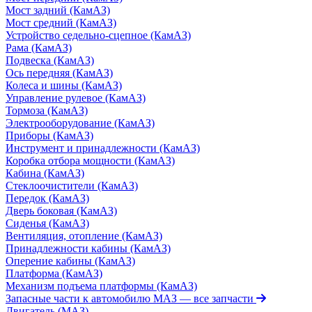
Мост задний (КамАЗ)
Мост средний (КамАЗ)
Устройство седельно-сцепное (КамАЗ)
Рама (КамАЗ)
Подвеска (КамАЗ)
Ось передняя (КамАЗ)
Колеса и шины (КамАЗ)
Управление рулевое (КамАЗ)
Тормоза (КамАЗ)
Электрооборудование (КамАЗ)
Приборы (КамАЗ)
Инструмент и принадлежности (КамАЗ)
Коробка отбора мощности (КамАЗ)
Кабина (КамАЗ)
Стеклоочистители (КамАЗ)
Передок (КамАЗ)
Дверь боковая (КамАЗ)
Сиденья (КамАЗ)
Вентиляция, отопление (КамАЗ)
Принадлежности кабины (КамАЗ)
Оперение кабины (КамАЗ)
Платформа (КамАЗ)
Механизм подъема платформы (КамАЗ)
Запасные части к автомобилю МАЗ
— все запчасти
Двигатель (МАЗ)