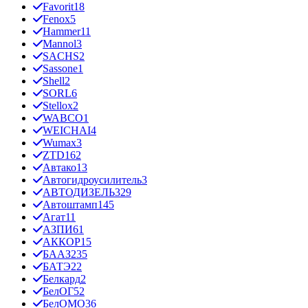
Favorit
18
Fenox
5
Hammer
11
Mannol
3
SACHS
2
Sassone
1
Shell
2
SORL
6
Stellox
2
WABCO
1
WEICHAI
4
Wumax
3
ZTD
162
Автако
13
Автогидроусилитель
3
АВТОДИЗЕЛЬ
329
Автоштамп
145
Агат
11
АЗПИ
61
АККОР
15
БААЗ
235
БАТЭ
22
Белкард
2
БелОГ
52
БелОМО
36