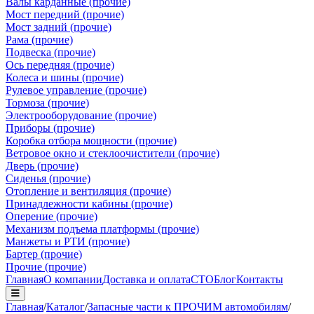
Валы карданные (прочие)
Мост передний (прочие)
Мост задний (прочие)
Рама (прочие)
Подвеска (прочие)
Ось передняя (прочие)
Колеса и шины (прочие)
Рулевое управление (прочие)
Тормоза (прочие)
Электрооборудование (прочие)
Приборы (прочие)
Коробка отбора мощности (прочие)
Ветровое окно и стеклоочистители (прочие)
Дверь (прочие)
Сиденья (прочие)
Отопление и вентиляция (прочие)
Принадлежности кабины (прочие)
Оперение (прочие)
Механизм подъема платформы (прочие)
Манжеты и РТИ (прочие)
Бартер (прочие)
Прочие (прочие)
Главная
О компании
Доставка и оплата
СТО
Блог
Контакты
Главная
/
Каталог
/
Запасные части к ПРОЧИМ автомобилям
/