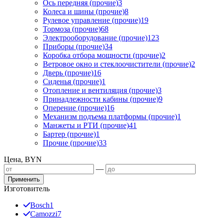
Ось передняя (прочие)
3
Колеса и шины (прочие)
8
Рулевое управление (прочие)
19
Тормоза (прочие)
68
Электрооборудование (прочие)
123
Приборы (прочие)
34
Коробка отбора мощности (прочие)
2
Ветровое окно и стеклоочистители (прочие)
2
Дверь (прочие)
16
Сиденья (прочие)
1
Отопление и вентиляция (прочие)
3
Принадлежности кабины (прочие)
9
Оперение (прочие)
16
Механизм подъема платформы (прочие)
1
Манжеты и РТИ (прочие)
41
Бартер (прочие)
1
Прочие (прочие)
33
Цена, BYN
—
Применить
Изготовитель
Bosch
1
Camozzi
7