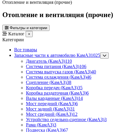
Отопление и вентиляция (прочие)
Отопление и вентиляция (прочие)
Фильтры и категории
Каталог
×
Категории
Все товары
Запасные части к автомобилю КамАЗ
1025
Двигатель (КамАЗ)
110
Система питания (КамАЗ)
106
Система выпуска газов (КамАЗ)
40
Система охлаждения (КамАЗ)
46
Сцепление (КамАЗ)
38
Коробка передач (КамАЗ)
35
Коробка раздаточная (КамАЗ)
6
Валы карданные (КамАЗ)
14
Мост передний (КамАЗ)
6
Мост задний (КамАЗ)
31
Мост средний (КамАЗ)
12
Устройство седельно-сцепное (КамАЗ)
3
Рама (КамАЗ)
3
Подвеска (КамАЗ)
67