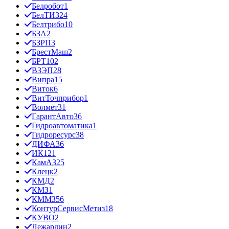
Белробот
1
БелТИЗ
24
Белтрибо
10
БЗА
2
БЗРП
3
БрестМаш
2
БРТ
102
ВЗЭП
28
Випра
15
Виток
6
ВитТочприбор
1
Волмет
31
ГарантАвто
36
Гидроавтоматика
1
Гидроресурс
38
ДИФА
36
ИК12
1
КамАЗ
25
Клецк
2
КМД
2
КМЗ
1
КММЗ
56
КонтурСервисМетиз
18
КУВО
2
Лежардин
2