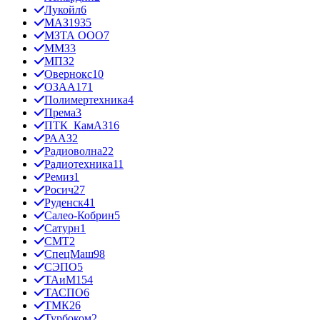
Лукойл
6
МАЗ
1935
МЗТА ООО
7
ММЗ
3
МПЗ
2
Овернокс
10
ОЗАА
171
Полимертехника
4
Према
3
ПТК_КамАЗ
16
РААЗ
2
Радиоволна
22
Радиотехника
11
Ремиз
1
Росич
27
Руденск
41
Салео-Кобрин
5
Сатурн
1
СМТ
2
СпецМаш
98
СЭПО
5
ТАиМ
154
ТАСПО
6
ТМК
26
Турбоком
2