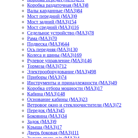
Коробка раздаточная (МАЗ)
8
Валы карданные (МАЗ)
84
Мост передний (МАЗ)
9
Мост задний (МАЗ)
154
Мост средний (МАЗ)
116
Седельное устройство (МАЗ)
78
Рама (МАЗ)
70
Подвеска (МАЗ)
644
Ось передняя (МАЗ)
130
Колеса и шины (МАЗ)
169
Рулевое управление (МАЗ)
146
Тормоза (МАЗ)
712
Электрооборудование (МАЗ)
498
Приборы (МАЗ)
74
Инструменты и принадлежности (МАЗ)
49
Коробка отбора мощности (МАЗ)
17
Кабина (МАЗ)
148
Основание кабины (МАЗ)
23
Ветровое окно и стеклоочистители (МАЗ)
72
Передок (МАЗ)
45
Боковина (МАЗ)
34
Задок (МАЗ)
9
Крыша (МАЗ)
17
Дверь боковая (МАЗ)
111