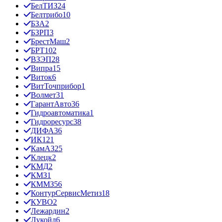
БелТИЗ
24
Белтрибо
10
БЗА
2
БЗРП
3
БрестМаш
2
БРТ
102
ВЗЭП
28
Випра
15
Виток
6
ВитТочприбор
1
Волмет
31
ГарантАвто
36
Гидроавтоматика
1
Гидроресурс
38
ДИФА
36
ИК12
1
КамАЗ
25
Клецк
2
КМД
2
КМЗ
1
КММЗ
56
КонтурСервисМетиз
18
КУВО
2
Лежардин
2
Лукойл
6