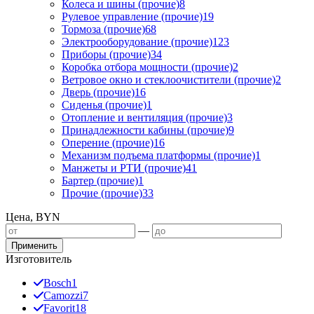
Колеса и шины (прочие)
8
Рулевое управление (прочие)
19
Тормоза (прочие)
68
Электрооборудование (прочие)
123
Приборы (прочие)
34
Коробка отбора мощности (прочие)
2
Ветровое окно и стеклоочистители (прочие)
2
Дверь (прочие)
16
Сиденья (прочие)
1
Отопление и вентиляция (прочие)
3
Принадлежности кабины (прочие)
9
Оперение (прочие)
16
Механизм подъема платформы (прочие)
1
Манжеты и РТИ (прочие)
41
Бартер (прочие)
1
Прочие (прочие)
33
Цена, BYN
—
Применить
Изготовитель
Bosch
1
Camozzi
7
Favorit
18