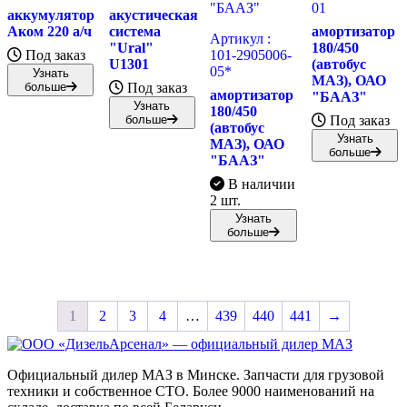
01
аккумулятор
акустическая
Аком 220 а/ч
система
амортизатор
Артикул :
"Ural"
180/450
Под заказ
101-2905006-
U1301
(автобус
05*
Узнать
МАЗ), ОАО
больше
Под заказ
амортизатор
"БААЗ"
Узнать
180/450
больше
Под заказ
(автобус
Узнать
МАЗ), ОАО
больше
"БААЗ"
В наличии
2 шт.
Узнать
больше
1
2
3
4
…
439
440
441
→
Официальный дилер МАЗ в Минске. Запчасти для грузовой
техники и собственное СТО. Более 9000 наименований на