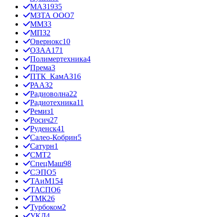
МАЗ
1935
МЗТА ООО
7
ММЗ
3
МПЗ
2
Овернокс
10
ОЗАА
171
Полимертехника
4
Према
3
ПТК_КамАЗ
16
РААЗ
2
Радиоволна
22
Радиотехника
11
Ремиз
1
Росич
27
Руденск
41
Салео-Кобрин
5
Сатурн
1
СМТ
2
СпецМаш
98
СЭПО
5
ТАиМ
154
ТАСПО
6
ТМК
26
Турбоком
2
УКД
4