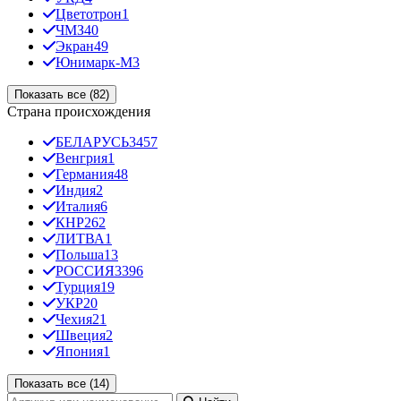
Цветотрон
1
ЧМЗ
40
Экран
49
Юнимарк-М
3
Показать все (82)
Страна происхождения
БЕЛАРУСЬ
3457
Венгрия
1
Германия
48
Индия
2
Италия
6
КНР
262
ЛИТВА
1
Польша
13
РОССИЯ
3396
Турция
19
УКР
20
Чехия
21
Швеция
2
Япония
1
Показать все (14)