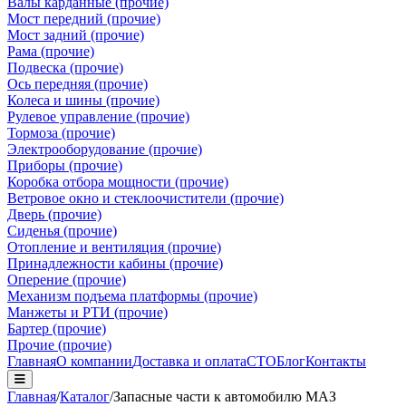
Валы карданные (прочие)
Мост передний (прочие)
Мост задний (прочие)
Рама (прочие)
Подвеска (прочие)
Ось передняя (прочие)
Колеса и шины (прочие)
Рулевое управление (прочие)
Тормоза (прочие)
Электрооборудование (прочие)
Приборы (прочие)
Коробка отбора мощности (прочие)
Ветровое окно и стеклоочистители (прочие)
Дверь (прочие)
Сиденья (прочие)
Отопление и вентиляция (прочие)
Принадлежности кабины (прочие)
Оперение (прочие)
Механизм подъема платформы (прочие)
Манжеты и РТИ (прочие)
Бартер (прочие)
Прочие (прочие)
Главная
О компании
Доставка и оплата
СТО
Блог
Контакты
Главная
/
Каталог
/
Запасные части к автомобилю МАЗ