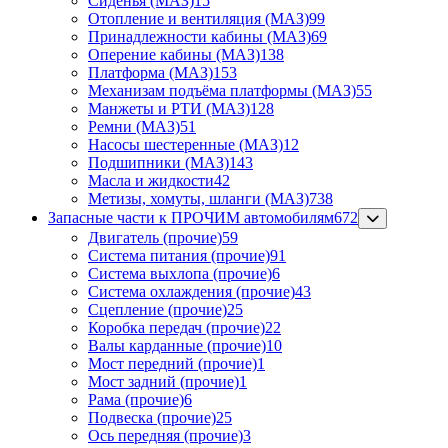
Сиденья (МАЗ)
15
Отопление и вентиляция (МАЗ)
99
Принадлежности кабины (МАЗ)
69
Оперение кабины (МАЗ)
138
Платформа (МАЗ)
153
Механизам подъёма платформы (МАЗ)
55
Манжеты и РТИ (МАЗ)
128
Ремни (МАЗ)
51
Насосы шестеренные (МАЗ)
12
Подшипники (МАЗ)
143
Масла и жидкости
42
Метизы, хомуты, шланги (МАЗ)
738
Запасные части к ПРОЧИМ автомобилям
672
Двигатель (прочие)
59
Система питания (прочие)
91
Система выхлопа (прочие)
6
Система охлаждения (прочие)
43
Сцепление (прочие)
25
Коробка передач (прочие)
22
Валы карданные (прочие)
10
Мост передний (прочие)
1
Мост задний (прочие)
1
Рама (прочие)
6
Подвеска (прочие)
25
Ось передняя (прочие)
3