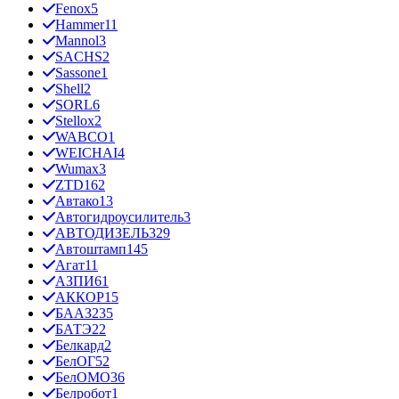
Fenox
5
Hammer
11
Mannol
3
SACHS
2
Sassone
1
Shell
2
SORL
6
Stellox
2
WABCO
1
WEICHAI
4
Wumax
3
ZTD
162
Автако
13
Автогидроусилитель
3
АВТОДИЗЕЛЬ
329
Автоштамп
145
Агат
11
АЗПИ
61
АККОР
15
БААЗ
235
БАТЭ
22
Белкард
2
БелОГ
52
БелОМО
36
Белробот
1