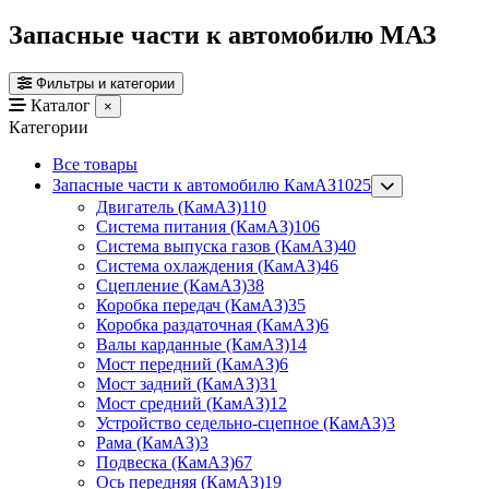
Запасные части к автомобилю МАЗ
Фильтры и категории
Каталог
×
Категории
Все товары
Запасные части к автомобилю КамАЗ
1025
Двигатель (КамАЗ)
110
Система питания (КамАЗ)
106
Система выпуска газов (КамАЗ)
40
Система охлаждения (КамАЗ)
46
Сцепление (КамАЗ)
38
Коробка передач (КамАЗ)
35
Коробка раздаточная (КамАЗ)
6
Валы карданные (КамАЗ)
14
Мост передний (КамАЗ)
6
Мост задний (КамАЗ)
31
Мост средний (КамАЗ)
12
Устройство седельно-сцепное (КамАЗ)
3
Рама (КамАЗ)
3
Подвеска (КамАЗ)
67
Ось передняя (КамАЗ)
19