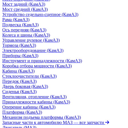
Мост задний (КамАЗ)
Мост средний (КамАЗ)
Устройство седельно-сцепное (КамАЗ)
Рама (КамАЗ)
Подвеска (КамАЗ)
Ось передняя (КамАЗ)
Колеса и шины (КамАЗ)
Управление рулевое (КамАЗ)
Тормоза (КамАЗ)
Электрооборудование (КамАЗ)
Приборы (КамАЗ)
Инструмент и принадлежности (КамАЗ)
Коробка отбора мощности (КамАЗ)
Кабина (КамАЗ)
Стеклоочистители (КамАЗ)
Передок (КамАЗ)
Дверь боковая (КамАЗ)
Сиденья (КамАЗ)
Вентиляция, отопление (КамАЗ)
Принадлежности кабины (КамАЗ)
Оперение кабины (КамАЗ)
Платформа (КамАЗ)
Механизм подъема платформы (КамАЗ)
Запасные части к автомобилю МАЗ
— все запчасти
Двигатель (МАЗ)