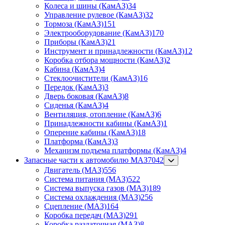
Колеса и шины (КамАЗ)
34
Управление рулевое (КамАЗ)
32
Тормоза (КамАЗ)
151
Электрооборудование (КамАЗ)
170
Приборы (КамАЗ)
21
Инструмент и принадлежности (КамАЗ)
12
Коробка отбора мощности (КамАЗ)
2
Кабина (КамАЗ)
4
Стеклоочистители (КамАЗ)
16
Передок (КамАЗ)
3
Дверь боковая (КамАЗ)
8
Сиденья (КамАЗ)
4
Вентиляция, отопление (КамАЗ)
6
Принадлежности кабины (КамАЗ)
1
Оперение кабины (КамАЗ)
18
Платформа (КамАЗ)
3
Механизм подъема платформы (КамАЗ)
4
Запасные части к автомобилю МАЗ
7042
Двигатель (МАЗ)
556
Система питания (МАЗ)
522
Система выпуска газов (МАЗ)
189
Система охлаждения (МАЗ)
256
Сцепление (МАЗ)
164
Коробка передач (МАЗ)
291
Коробка раздаточная (МАЗ)
8