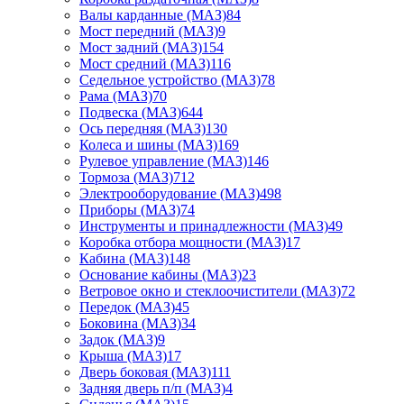
Валы карданные (МАЗ)
84
Мост передний (МАЗ)
9
Мост задний (МАЗ)
154
Мост средний (МАЗ)
116
Седельное устройство (МАЗ)
78
Рама (МАЗ)
70
Подвеска (МАЗ)
644
Ось передняя (МАЗ)
130
Колеса и шины (МАЗ)
169
Рулевое управление (МАЗ)
146
Тормоза (МАЗ)
712
Электрооборудование (МАЗ)
498
Приборы (МАЗ)
74
Инструменты и принадлежности (МАЗ)
49
Коробка отбора мощности (МАЗ)
17
Кабина (МАЗ)
148
Основание кабины (МАЗ)
23
Ветровое окно и стеклоочистители (МАЗ)
72
Передок (МАЗ)
45
Боковина (МАЗ)
34
Задок (МАЗ)
9
Крыша (МАЗ)
17
Дверь боковая (МАЗ)
111
Задняя дверь п/п (МАЗ)
4