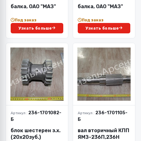
балка, ОАО "МАЗ"
балка, ОАО "МАЗ"
Под заказ
Под заказ
Узнать больше
Узнать больше
236-1701082-
236-1701105-
Артикул :
Артикул :
Б
Б
блок шестерен з.х.
вал вторичный КПП
(20х20зуб.)
ЯМЗ-236П,236Н