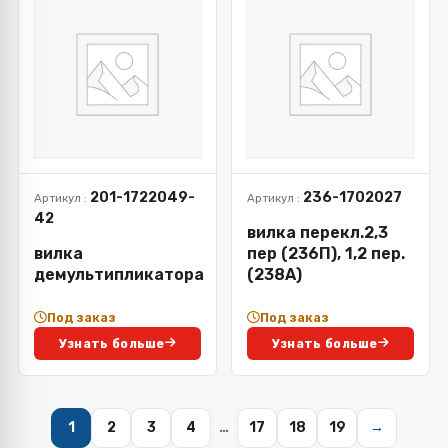
201-1722049-
236-1702027
Артикул :
Артикул :
42
вилка перекл.2,3
вилка
пер (236П), 1,2 пер.
демультипликатора
(238А)
Под заказ
Под заказ
Узнать больше
Узнать больше
1
2
3
4
…
17
18
19
→