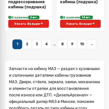
подрессоривания
кабины (подушка)
кабины (подушка)
В наличии
В наличии
2 шт.
12 шт.
Узнать больше
Узнать больше
1
2
3
4
…
8
9
10
→
Запчасти на кабину МАЗ — раздел с кузовными
и салонными деталями кабины грузовиков
МАЗ. Двери, стёкла, зеркала, замки, механизмы
и элементы отделки для восстановления
после износа или ДТП. «ДизельАрсенал» —
официальный дилер МАЗ в Минске, поможем
подобрать деталь по типу кабины и году.