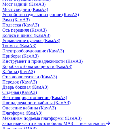
Мост задний (КамАЗ)
Мост средний (КамАЗ)
Устройство седельно-сцепное (КамАЗ)
Рама (КамАЗ)
Подвеска (КамАЗ)
Ось передняя (КамАЗ)
Колеса и шины (КамАЗ)
Управление рулевое (КамАЗ)
Тормоза (КамАЗ)
Электрооборудование (КамАЗ)
Приборы (КамАЗ)
Инструмент и принадлежности (КамАЗ)
Коробка отбора мощности (КамАЗ)
Кабина (КамАЗ)
Стеклоочистители (КамАЗ)
Передок (КамАЗ)
Дверь боковая (КамАЗ)
Сиденья (КамАЗ)
Вентиляция, отопление (КамАЗ)
Принадлежности кабины (КамАЗ)
Оперение кабины (КамАЗ)
Платформа (КамАЗ)
Механизм подъема платформы (КамАЗ)
Запасные части к автомобилю МАЗ
— все запчасти
Двигатель (МАЗ)