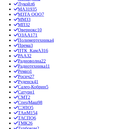
Лукойл
6
МАЗ
1935
МЗТА ООО
7
ММЗ
3
МПЗ
2
Овернокс
10
ОЗАА
171
Полимертехника
4
Према
3
ПТК_КамАЗ
16
РААЗ
2
Радиоволна
22
Радиотехника
11
Ремиз
1
Росич
27
Руденск
41
Салео-Кобрин
5
Сатурн
1
СМТ
2
СпецМаш
98
СЭПО
5
ТАиМ
154
ТАСПО
6
ТМК
26
Турбоком
2