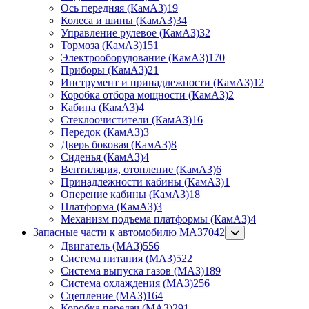
Ось передняя (КамАЗ)
19
Колеса и шины (КамАЗ)
34
Управление рулевое (КамАЗ)
32
Тормоза (КамАЗ)
151
Электрооборудование (КамАЗ)
170
Приборы (КамАЗ)
21
Инструмент и принадлежности (КамАЗ)
12
Коробка отбора мощности (КамАЗ)
2
Кабина (КамАЗ)
4
Стеклоочистители (КамАЗ)
16
Передок (КамАЗ)
3
Дверь боковая (КамАЗ)
8
Сиденья (КамАЗ)
4
Вентиляция, отопление (КамАЗ)
6
Принадлежности кабины (КамАЗ)
1
Оперение кабины (КамАЗ)
18
Платформа (КамАЗ)
3
Механизм подъема платформы (КамАЗ)
4
Запасные части к автомобилю МАЗ
7042
Двигатель (МАЗ)
556
Система питания (МАЗ)
522
Система выпуска газов (МАЗ)
189
Система охлаждения (МАЗ)
256
Сцепление (МАЗ)
164
Коробка передач (МАЗ)
291