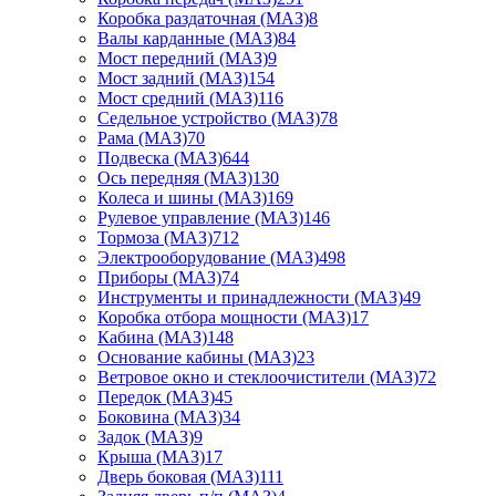
Коробка раздаточная (МАЗ)
8
Валы карданные (МАЗ)
84
Мост передний (МАЗ)
9
Мост задний (МАЗ)
154
Мост средний (МАЗ)
116
Седельное устройство (МАЗ)
78
Рама (МАЗ)
70
Подвеска (МАЗ)
644
Ось передняя (МАЗ)
130
Колеса и шины (МАЗ)
169
Рулевое управление (МАЗ)
146
Тормоза (МАЗ)
712
Электрооборудование (МАЗ)
498
Приборы (МАЗ)
74
Инструменты и принадлежности (МАЗ)
49
Коробка отбора мощности (МАЗ)
17
Кабина (МАЗ)
148
Основание кабины (МАЗ)
23
Ветровое окно и стеклоочистители (МАЗ)
72
Передок (МАЗ)
45
Боковина (МАЗ)
34
Задок (МАЗ)
9
Крыша (МАЗ)
17
Дверь боковая (МАЗ)
111