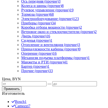
Ось передняя (прочие)
3
Колеса и шины (прочие)
8
Рулевое управление (прочие)
19
Тормоза (прочие)
68
Электрооборудование (прочие)
123
Приборы (прочие)
34
Коробка отбора мощности (прочие)
2
Ветровое окно и стеклоочистители (прочие)
2
Дверь (прочие)
16
Сиденья (прочие)
1
Отопление и вентиляция (прочие)
3
Принадлежности кабины (прочие)
9
Оперение (прочие)
16
Механизм подъема платформы (прочие)
1
Манжеты и РТИ (прочие)
41
Бартер (прочие)
1
Прочие (прочие)
33
Цена, BYN
—
Применить
Изготовитель
Bosch
1
Camozzi
7