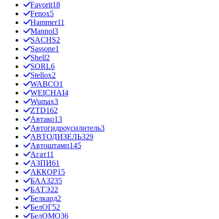
Favorit
18
Fenox
5
Hammer
11
Mannol
3
SACHS
2
Sassone
1
Shell
2
SORL
6
Stellox
2
WABCO
1
WEICHAI
4
Wumax
3
ZTD
162
Автако
13
Автогидроусилитель
3
АВТОДИЗЕЛЬ
329
Автоштамп
145
Агат
11
АЗПИ
61
АККОР
15
БААЗ
235
БАТЭ
22
Белкард
2
БелОГ
52
БелОМО
36