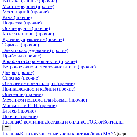
Валы карданные (прочие)
Мост передний (прочие)
Мост задний (прочие)
Рама (прочие)
Подвеска (прочие)
Ось передняя (прочие)
Колеса и шины (прочие)
Рулевое управление (прочие)
Тормоза (прочие)
Электрооборудование (прочие)
Приборы (прочие)
Коробка отбора мощности (прочие)
Ветровое окно и стеклоочистители (прочие)
Дверь (прочие)
Сиденья (прочие)
Отопление и вентиляция (прочие)
Принадлежности кабины (прочие)
Оперение (прочие)
Механизм подъема платформы (прочие)
Манжеты и РТИ (прочие)
Бартер (прочие)
Прочие (прочие)
Главная
О компании
Доставка и оплата
СТО
Блог
Контакты
Главная
/
Каталог
/
Запасные части к автомобилю МАЗ
/
Дверь