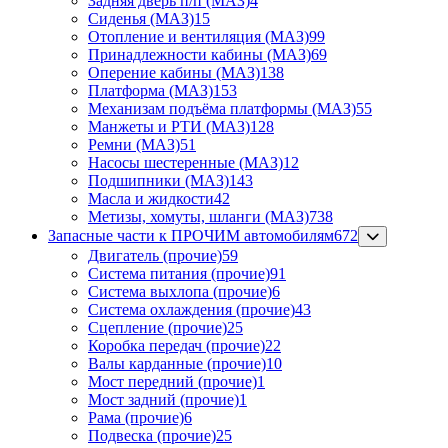
Задняя дверь п/п (МАЗ)
4
Сиденья (МАЗ)
15
Отопление и вентиляция (МАЗ)
99
Принадлежности кабины (МАЗ)
69
Оперение кабины (МАЗ)
138
Платформа (МАЗ)
153
Механизам подъёма платформы (МАЗ)
55
Манжеты и РТИ (МАЗ)
128
Ремни (МАЗ)
51
Насосы шестеренные (МАЗ)
12
Подшипники (МАЗ)
143
Масла и жидкости
42
Метизы, хомуты, шланги (МАЗ)
738
Запасные части к ПРОЧИМ автомобилям
672
Двигатель (прочие)
59
Система питания (прочие)
91
Система выхлопа (прочие)
6
Система охлаждения (прочие)
43
Сцепление (прочие)
25
Коробка передач (прочие)
22
Валы карданные (прочие)
10
Мост передний (прочие)
1
Мост задний (прочие)
1
Рама (прочие)
6
Подвеска (прочие)
25