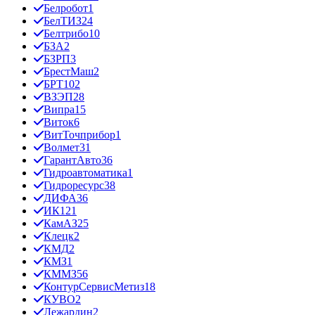
Белробот
1
БелТИЗ
24
Белтрибо
10
БЗА
2
БЗРП
3
БрестМаш
2
БРТ
102
ВЗЭП
28
Випра
15
Виток
6
ВитТочприбор
1
Волмет
31
ГарантАвто
36
Гидроавтоматика
1
Гидроресурс
38
ДИФА
36
ИК12
1
КамАЗ
25
Клецк
2
КМД
2
КМЗ
1
КММЗ
56
КонтурСервисМетиз
18
КУВО
2
Лежардин
2