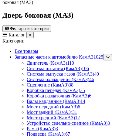
боковая (МАЗ)
Дверь боковая (МАЗ)
Фильтры и категории
Каталог
×
Категории
Все товары
Запасные части к автомобилю КамАЗ
1025
Двигатель (КамАЗ)
110
Система питания (КамАЗ)
106
Система выпуска газов (КамАЗ)
40
Система охлаждения (КамАЗ)
46
Сцепление (КамАЗ)
38
Коробка передач (КамАЗ)
35
Коробка раздаточная (КамАЗ)
6
Валы карданные (КамАЗ)
14
Мост передний (КамАЗ)
6
Мост задний (КамАЗ)
31
Мост средний (КамАЗ)
12
Устройство седельно-сцепное (КамАЗ)
3
Рама (КамАЗ)
3
Подвеска (КамАЗ)
67