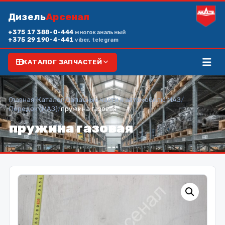
Дизель
Арсенал
+375 17 388-0-444
многоканальный
+375 29 190-4-441
viber, telegram
КАТАЛОГ ЗАПЧАСТЕЙ
Главная
/
Каталог
/
Запасные части к автомобилю МАЗ
/
Передок (МАЗ)
/
пружина газовая
пружина газовая