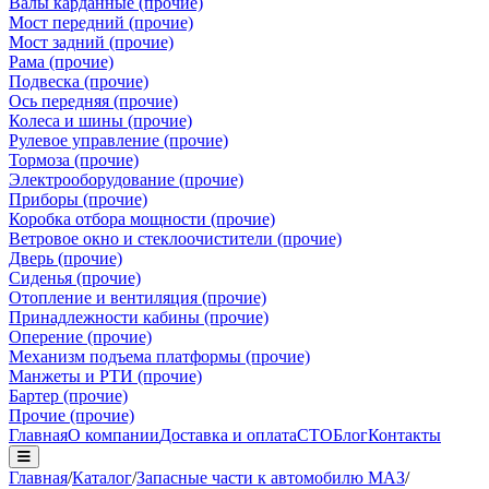
Валы карданные (прочие)
Мост передний (прочие)
Мост задний (прочие)
Рама (прочие)
Подвеска (прочие)
Ось передняя (прочие)
Колеса и шины (прочие)
Рулевое управление (прочие)
Тормоза (прочие)
Электрооборудование (прочие)
Приборы (прочие)
Коробка отбора мощности (прочие)
Ветровое окно и стеклоочистители (прочие)
Дверь (прочие)
Сиденья (прочие)
Отопление и вентиляция (прочие)
Принадлежности кабины (прочие)
Оперение (прочие)
Механизм подъема платформы (прочие)
Манжеты и РТИ (прочие)
Бартер (прочие)
Прочие (прочие)
Главная
О компании
Доставка и оплата
СТО
Блог
Контакты
Главная
/
Каталог
/
Запасные части к автомобилю МАЗ
/