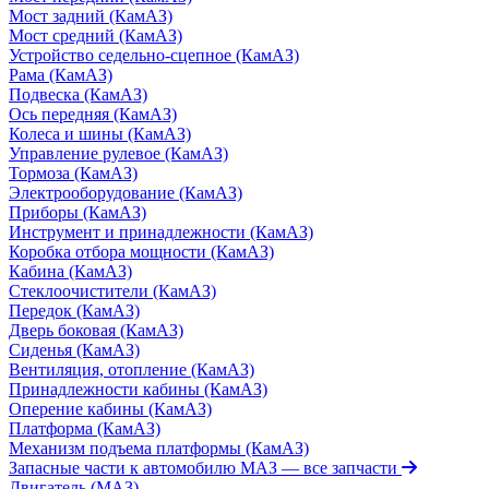
Мост задний (КамАЗ)
Мост средний (КамАЗ)
Устройство седельно-сцепное (КамАЗ)
Рама (КамАЗ)
Подвеска (КамАЗ)
Ось передняя (КамАЗ)
Колеса и шины (КамАЗ)
Управление рулевое (КамАЗ)
Тормоза (КамАЗ)
Электрооборудование (КамАЗ)
Приборы (КамАЗ)
Инструмент и принадлежности (КамАЗ)
Коробка отбора мощности (КамАЗ)
Кабина (КамАЗ)
Стеклоочистители (КамАЗ)
Передок (КамАЗ)
Дверь боковая (КамАЗ)
Сиденья (КамАЗ)
Вентиляция, отопление (КамАЗ)
Принадлежности кабины (КамАЗ)
Оперение кабины (КамАЗ)
Платформа (КамАЗ)
Механизм подъема платформы (КамАЗ)
Запасные части к автомобилю МАЗ
— все запчасти
Двигатель (МАЗ)