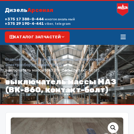
Дизель
Арсенал
+375 17 388-0-444
многоканальный
+375 29 190-4-441
viber, telegram
КАТАЛОГ ЗАПЧАСТЕЙ
Главная
/
Каталог
/
Запасные части к автомобилю МАЗ
/
Электрооборудование (МАЗ)
/
выключатель массы МАЗ (ВК-860, контакт-болт)
выключатель массы МАЗ
(ВК-860, контакт-болт)