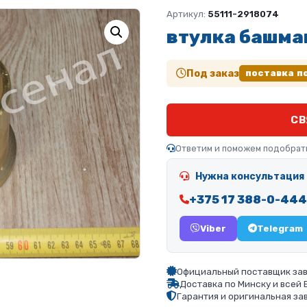
Артикул:
55111-2918074
втулка башма
Под заказ
поставка п
СВ
Ответим и поможем подобрат
Нужна консультация 
+375 17 388-0-444
Viber
Telegram
Официальный поставщик зав
Доставка по Минску и всей
Гарантия и оригинальная за