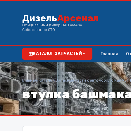
Дизель
Арсенал
Официальный дилер ОАО «МАЗ»
Собственное СТО
Главная
О 
КАТАЛОГ ЗАПЧАСТЕЙ
Главная
/
Каталог
/
Запасные части к автомобилю КамАЗ
/
П
втулка башмака