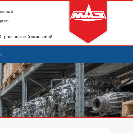
альный
legram
РБ транспортной компанией
ты