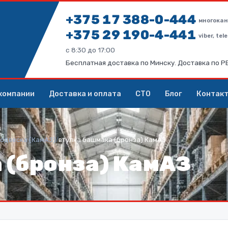
+375 17 388-0-444
многокан
+375 29 190-4-441
viber, te
с 8:30 до 17:00
Бесплатная доставка по Минску. Доставка по 
компании
Доставка и оплата
СТО
Блог
Контак
одвеска (КамАЗ)
/
втулка башмака (бронза) КамАЗ
 (бронза) КамАЗ