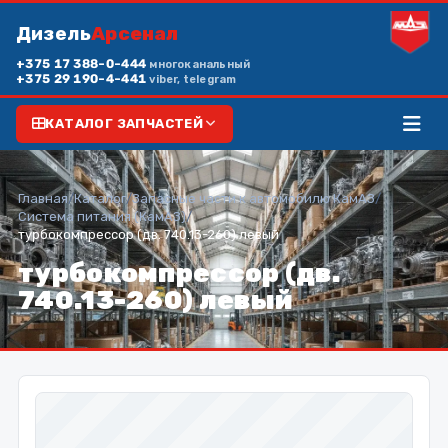
Дизель
Арсенал
+375 17 388-0-444
многоканальный
+375 29 190-4-441
viber, telegram
КАТАЛОГ ЗАПЧАСТЕЙ
Главная
/
Каталог
/
Запасные части к автомобилю КамАЗ
/
Система питания (КамАЗ)
/
турбокомпрессор (дв. 740.13-260) левый
турбокомпрессор (дв.
740.13-260) левый