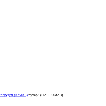
 передач (КамАЗ)
/
сухарь (ОАО КамАЗ)