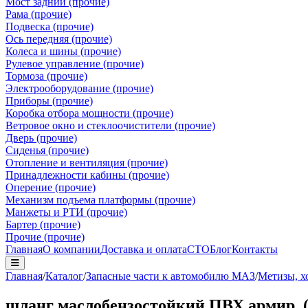
Мост задний (прочие)
Рама (прочие)
Подвеска (прочие)
Ось передняя (прочие)
Колеса и шины (прочие)
Рулевое управление (прочие)
Тормоза (прочие)
Электрооборудование (прочие)
Приборы (прочие)
Коробка отбора мощности (прочие)
Ветровое окно и стеклоочистители (прочие)
Дверь (прочие)
Сиденья (прочие)
Отопление и вентиляция (прочие)
Принадлежности кабины (прочие)
Оперение (прочие)
Механизм подъема платформы (прочие)
Манжеты и РТИ (прочие)
Бартер (прочие)
Прочие (прочие)
Главная
О компании
Доставка и оплата
СТО
Блог
Контакты
Главная
/
Каталог
/
Запасные части к автомобилю МАЗ
/
Метизы, х
шланг маслобензостойкий ПВХ армир. (