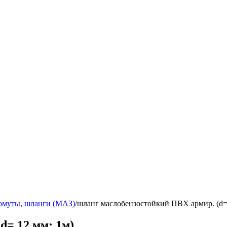
омуты, шланги (МАЗ)
/
шланг маслобензостойкий ПВХ армир. (d=
d= 12 мм; 1м)