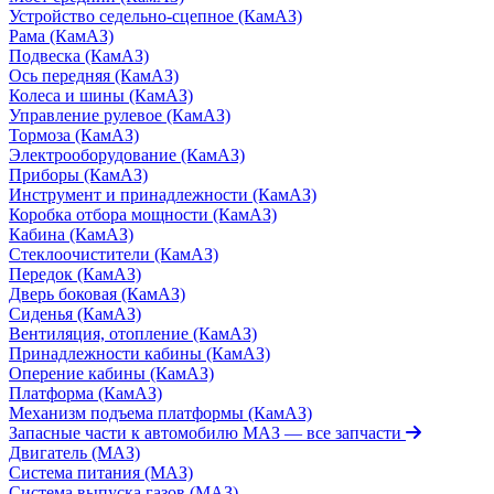
Устройство седельно-сцепное (КамАЗ)
Рама (КамАЗ)
Подвеска (КамАЗ)
Ось передняя (КамАЗ)
Колеса и шины (КамАЗ)
Управление рулевое (КамАЗ)
Тормоза (КамАЗ)
Электрооборудование (КамАЗ)
Приборы (КамАЗ)
Инструмент и принадлежности (КамАЗ)
Коробка отбора мощности (КамАЗ)
Кабина (КамАЗ)
Стеклоочистители (КамАЗ)
Передок (КамАЗ)
Дверь боковая (КамАЗ)
Сиденья (КамАЗ)
Вентиляция, отопление (КамАЗ)
Принадлежности кабины (КамАЗ)
Оперение кабины (КамАЗ)
Платформа (КамАЗ)
Механизм подъема платформы (КамАЗ)
Запасные части к автомобилю МАЗ
— все запчасти
Двигатель (МАЗ)
Система питания (МАЗ)
Система выпуска газов (МАЗ)