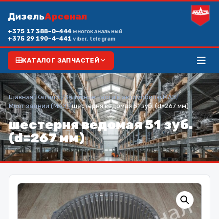
Дизель
Арсенал
+375 17 388-0-444
многоканальный
+375 29 190-4-441
viber, telegram
КАТАЛОГ ЗАПЧАСТЕЙ
Главная
/
Каталог
/
Запасные части к автомобилю МАЗ
/
Мост задний (МАЗ)
/
шестерня ведомая 51 зуб. (d=267 мм)
шестерня ведомая 51 зуб.
(d=267 мм)