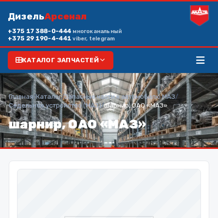
Дизель
Арсенал
+375 17 388-0-444
многоканальный
+375 29 190-4-441
viber, telegram
КАТАЛОГ ЗАПЧАСТЕЙ
Главная
/
Каталог
/
Запасные части к автомобилю МАЗ
/
Седельное устройство (МАЗ)
/
шарнир, ОАО «МАЗ»
шарнир, ОАО «МАЗ»