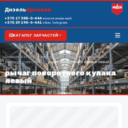
Дизель
Арсенал
+375 17 388-0-444
многоканальный
+375 29 190-4-441
viber, telegram
КАТАЛОГ ЗАПЧАСТЕЙ
Главная
/
Каталог
/
Запасные части к автомобилю КамАЗ
/
Ось передняя (КамАЗ)
/
рычаг поворотного кулака левый
рычаг поворотного кулака
левый