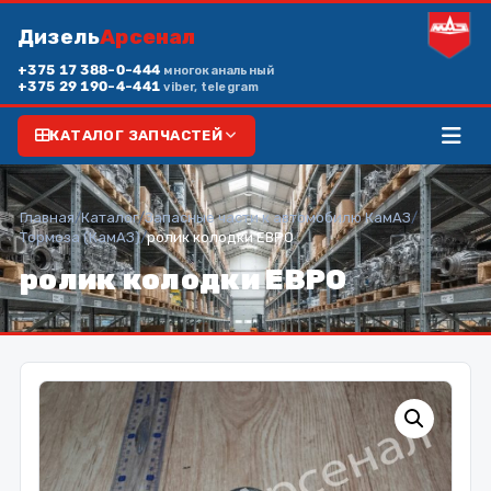
Дизель
Арсенал
+375 17 388-0-444
многоканальный
+375 29 190-4-441
viber, telegram
КАТАЛОГ ЗАПЧАСТЕЙ
Главная
/
Каталог
/
Запасные части к автомобилю КамАЗ
/
Тормоза (КамАЗ)
/
ролик колодки ЕВРО
ролик колодки ЕВРО