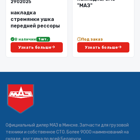
2902025
"МАЗ"
накладка
стремянки ушка
передней рессоры
В наличии
Под заказ
1 шт.
Узнать больше
Узнать больше
Официальный дилер МАЗ в Минске. Запчасти для грузовой
техники и собственное СТО. Более 9000 наименований на
складе, доставка по всей Беларуси.