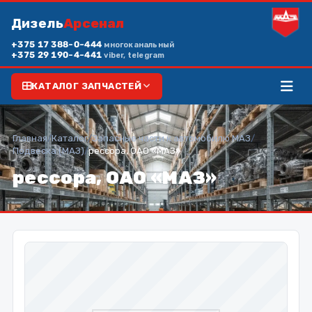
Дизель
Арсенал
+375 17 388-0-444
многоканальный
+375 29 190-4-441
viber, telegram
КАТАЛОГ ЗАПЧАСТЕЙ
Главная
/
Каталог
/
Запасные части к автомобилю МАЗ
/
Подвеска (МАЗ)
/
рессора, ОАО «МАЗ»
рессора, ОАО «МАЗ»