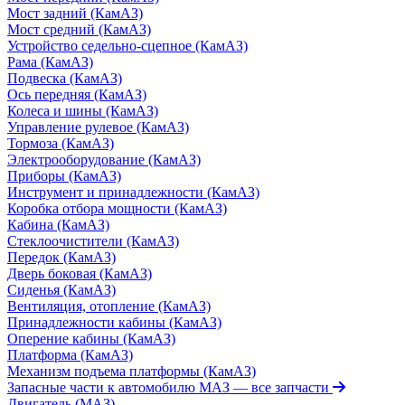
Мост задний (КамАЗ)
Мост средний (КамАЗ)
Устройство седельно-сцепное (КамАЗ)
Рама (КамАЗ)
Подвеска (КамАЗ)
Ось передняя (КамАЗ)
Колеса и шины (КамАЗ)
Управление рулевое (КамАЗ)
Тормоза (КамАЗ)
Электрооборудование (КамАЗ)
Приборы (КамАЗ)
Инструмент и принадлежности (КамАЗ)
Коробка отбора мощности (КамАЗ)
Кабина (КамАЗ)
Стеклоочистители (КамАЗ)
Передок (КамАЗ)
Дверь боковая (КамАЗ)
Сиденья (КамАЗ)
Вентиляция, отопление (КамАЗ)
Принадлежности кабины (КамАЗ)
Оперение кабины (КамАЗ)
Платформа (КамАЗ)
Механизм подъема платформы (КамАЗ)
Запасные части к автомобилю МАЗ
— все запчасти
Двигатель (МАЗ)