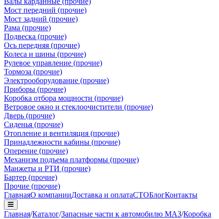
Валы карданные (прочие)
Мост передний (прочие)
Мост задний (прочие)
Рама (прочие)
Подвеска (прочие)
Ось передняя (прочие)
Колеса и шины (прочие)
Рулевое управление (прочие)
Тормоза (прочие)
Электрооборудование (прочие)
Приборы (прочие)
Коробка отбора мощности (прочие)
Ветровое окно и стеклоочистители (прочие)
Дверь (прочие)
Сиденья (прочие)
Отопление и вентиляция (прочие)
Принадлежности кабины (прочие)
Оперение (прочие)
Механизм подъема платформы (прочие)
Манжеты и РТИ (прочие)
Бартер (прочие)
Прочие (прочие)
Главная
О компании
Доставка и оплата
СТО
Блог
Контакты
Главная
/
Каталог
/
Запасные части к автомобилю МАЗ
/
Коробка