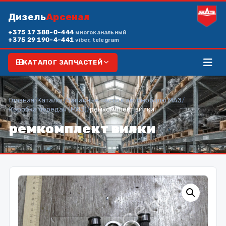
Дизель
Арсенал
+375 17 388-0-444
многоканальный
+375 29 190-4-441
viber, telegram
КАТАЛОГ ЗАПЧАСТЕЙ
Главная
/
Каталог
/
Запасные части к автомобилю МАЗ
/
Коробка передач (МАЗ)
/
ремкомплект вилки
ремкомплект вилки