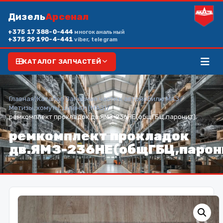
Дизель
Арсенал
+375 17 388-0-444
многоканальный
+375 29 190-4-441
viber, telegram
КАТАЛОГ ЗАПЧАСТЕЙ
Главная
/
Каталог
/
Запасные части к автомобилю МАЗ
/
Метизы, хомуты, шланги (МАЗ)
/
ремкомплект прокладок дв.ЯМЗ-236НЕ(общГБЦ,паронит)
ремкомплект прокладок
дв.ЯМЗ-236НЕ(общГБЦ,парон