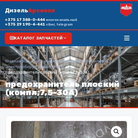
Дизель
Арсенал
+375 17 388-0-444
многоканальный
+375 29 190-4-441
viber, telegram
КАТАЛОГ ЗАПЧАСТЕЙ
Главная
/
Каталог
/
Запасные части к автомобилю МАЗ
/
Электрооборудование (МАЗ)
/
предохранитель плоский (компл;7,5-30А)
предохранитель плоский
(компл;7,5-30А)