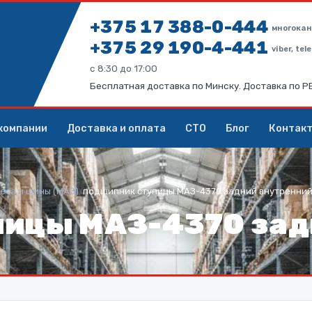
+375 17 388-0-444
многокан
+375 29 190-4-441
viber, te
с 8:30 до 17:00
Бесплатная доставка по Минску. Доставка по 
компании
Доставка и оплата
СТО
Блог
Контак
еса и шины (МАЗ)
/
подшипник ступицы МАЗ-4370 задний внутренни
пицы МАЗ-4370 зад