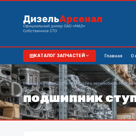
Дизель
Арсенал
Официальный дилер ОАО «МАЗ»
Собственное СТО
Главная
О 
КАТАЛОГ ЗАПЧАСТЕЙ
Главная
/
Каталог
/
Запасные части к автомобилю МАЗ
/
Кол
подшипник сту