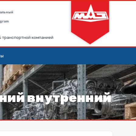
альный
legram
РБ транспортной компанией
ты
й
ний внутренний