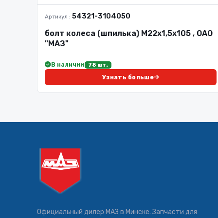
54321-3104050
Артикул :
болт колеса (шпилька) М22х1,5х105 , ОАО
"МАЗ"
В наличии
78 шт.
Узнать больше
Официальный дилер МАЗ в Минске. Запчасти для