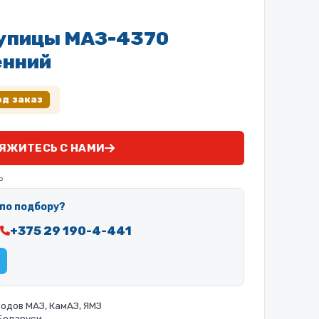
упицы МАЗ-4370
енний
од заказ
ЯЖИТЕСЬ С НАМИ
ь
по подбору?
+375 29 190-4-441
одов МАЗ, КамАЗ, ЯМЗ
 Беларуси