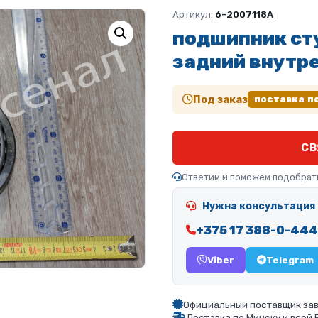
Артикул:
6-2007118А
подшипник ст
задний внутр
Под заказ
поставка п
СВ
Ответим и поможем подобрат
Нужна консультация 
+375 17 388-0-444
Viber
Telegram
Официальный поставщик зав
Доставка по Минску и всей