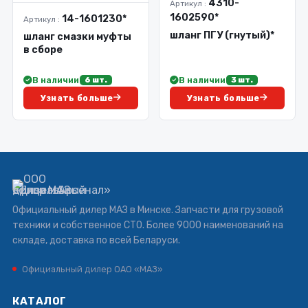
4310-
Артикул :
1602590*
14-1601230*
Артикул :
шланг ПГУ (гнутый)*
шланг смазки муфты
в сборе
В наличии
В наличии
6 шт.
3 шт.
Узнать больше
Узнать больше
Официальный дилер МАЗ в Минске. Запчасти для грузовой
техники и собственное СТО. Более 9000 наименований на
складе, доставка по всей Беларуси.
Официальный дилер ОАО «МАЗ»
КАТАЛОГ