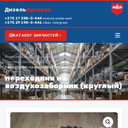
Дизель
Арсенал
+375 17 388-0-444
многоканальный
+375 29 190-4-441
viber, telegram
КАТАЛОГ ЗАПЧАСТЕЙ
Главная
/
Каталог
/
Запасные части к автомобилю МАЗ
/
Система питания (МАЗ)
/
переходник на воздухозаборник (круглый)
переходник на
воздухозаборник (круглый)