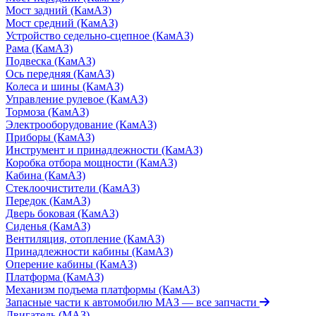
Мост задний (КамАЗ)
Мост средний (КамАЗ)
Устройство седельно-сцепное (КамАЗ)
Рама (КамАЗ)
Подвеска (КамАЗ)
Ось передняя (КамАЗ)
Колеса и шины (КамАЗ)
Управление рулевое (КамАЗ)
Тормоза (КамАЗ)
Электрооборудование (КамАЗ)
Приборы (КамАЗ)
Инструмент и принадлежности (КамАЗ)
Коробка отбора мощности (КамАЗ)
Кабина (КамАЗ)
Стеклоочистители (КамАЗ)
Передок (КамАЗ)
Дверь боковая (КамАЗ)
Сиденья (КамАЗ)
Вентиляция, отопление (КамАЗ)
Принадлежности кабины (КамАЗ)
Оперение кабины (КамАЗ)
Платформа (КамАЗ)
Механизм подъема платформы (КамАЗ)
Запасные части к автомобилю МАЗ
— все запчасти
Двигатель (МАЗ)