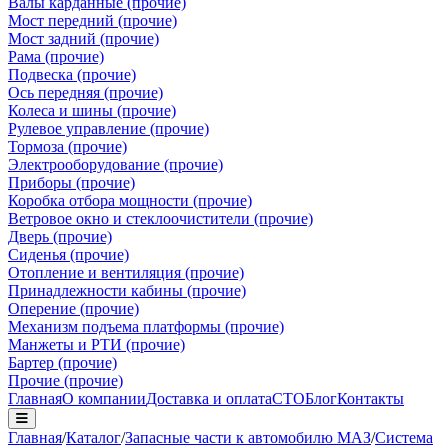
Валы карданные (прочие)
Мост передний (прочие)
Мост задний (прочие)
Рама (прочие)
Подвеска (прочие)
Ось передняя (прочие)
Колеса и шины (прочие)
Рулевое управление (прочие)
Тормоза (прочие)
Электрооборудование (прочие)
Приборы (прочие)
Коробка отбора мощности (прочие)
Ветровое окно и стеклоочистители (прочие)
Дверь (прочие)
Сиденья (прочие)
Отопление и вентиляция (прочие)
Принадлежности кабины (прочие)
Оперение (прочие)
Механизм подъема платформы (прочие)
Манжеты и РТИ (прочие)
Бартер (прочие)
Прочие (прочие)
Главная
О компании
Доставка и оплата
СТО
Блог
Контакты
Главная
/
Каталог
/
Запасные части к автомобилю МАЗ
/
Система