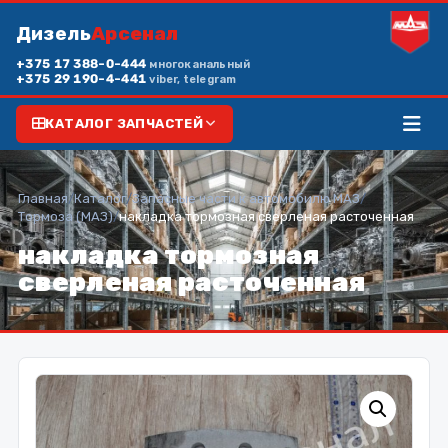
Дизель
Арсенал
+375 17 388-0-444
многоканальный
+375 29 190-4-441
viber, telegram
КАТАЛОГ ЗАПЧАСТЕЙ
Главная
/
Каталог
/
Запасные части к автомобилю МАЗ
/
Тормоза (МАЗ)
/
накладка тормозная сверленая расточенная
накладка тормозная
сверленая расточенная