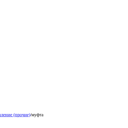
ление (прочие)
/
муфта