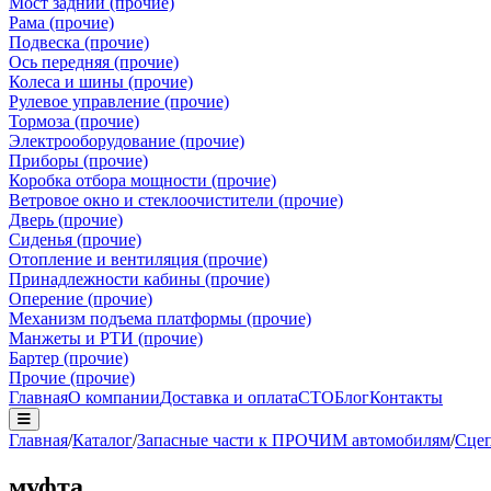
Мост задний (прочие)
Рама (прочие)
Подвеска (прочие)
Ось передняя (прочие)
Колеса и шины (прочие)
Рулевое управление (прочие)
Тормоза (прочие)
Электрооборудование (прочие)
Приборы (прочие)
Коробка отбора мощности (прочие)
Ветровое окно и стеклоочистители (прочие)
Дверь (прочие)
Сиденья (прочие)
Отопление и вентиляция (прочие)
Принадлежности кабины (прочие)
Оперение (прочие)
Механизм подъема платформы (прочие)
Манжеты и РТИ (прочие)
Бартер (прочие)
Прочие (прочие)
Главная
О компании
Доставка и оплата
СТО
Блог
Контакты
Главная
/
Каталог
/
Запасные части к ПРОЧИМ автомобилям
/
Сцеп
муфта