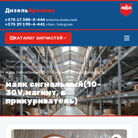
Дизель
Арсенал
+375 17 388-0-444
многоканальный
+375 29 190-4-441
viber, telegram
КАТАЛОГ ЗАПЧАСТЕЙ
Главная
/
Каталог
/
Запасные части к автомобилю МАЗ
/
Электрооборудование (МАЗ)
/
маяк сигнальный(10-30V,магнит, в прикуриватель)
маяк сигнальный(10-
30V,магнит, в
прикуриватель)