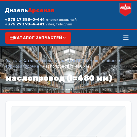
Дизель
Арсенал
+375 17 388-0-444
многоканальный
+375 29 190-4-441
viber, telegram
КАТАЛОГ ЗАПЧАСТЕЙ
Главная
/
Каталог
/
Запасные части к ПРОЧИМ автомобилям
/
Тормоза (прочие)
/
маслопровод (l=480 мм)
маслопровод (l=480 мм)