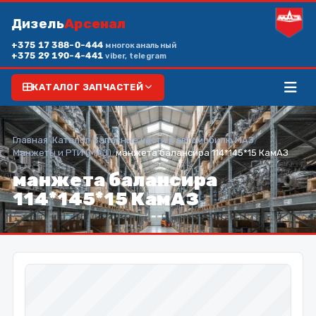
Дизель
Арсенал
+375 17 388-0-444
многоканальный
+375 29 190-4-441
viber, telegram
КАТАЛОГ ЗАПЧАСТЕЙ
Главная
/
Каталог
/
Запасные части к автомобилю МАЗ
/
Манжеты и РТИ (МАЗ)
/
манжета балансира 114*145*15 КамАЗ
манжета балансира
114*145*15 КамАЗ