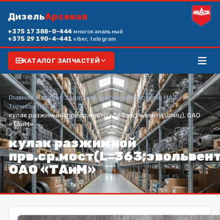
Дизель
Арсенал
+375 17 388-0-444
многоканальный
+375 29 190-4-441
viber, telegram
КАТАЛОГ ЗАПЧАСТЕЙ
Главная
/
Каталог
/
Запасные части к автомобилю МАЗ
/
Тормоза (МАЗ)
/
кулак разжимной прв.ср.мост(L=363;эвольвентн.шлиц), ОАО
«ТАиМ»
кулак разжимной
прв.ср.мост(L=363;эвольвент
ОАО «ТАиМ»