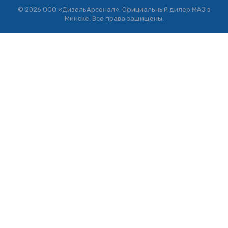
© 2026 ООО «ДизельАрсенал». Официальный дилер МАЗ в
Минске. Все права защищены.