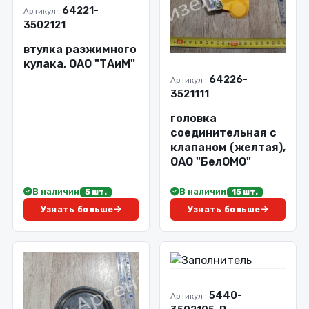
64221-
Артикул :
3502121
втулка разжимного
кулака, ОАО "ТАиМ"
64226-
Артикул :
3521111
головка
соединительная с
клапаном (желтая),
ОАО "БелОМО"
В наличии
В наличии
5 шт.
15 шт.
Узнать больше
Узнать больше
5440-
Артикул :