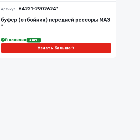
64221-2902624*
Артикул :
буфер (отбойник) передней рессоры МАЗ
*
В наличии
3 шт.
Узнать больше