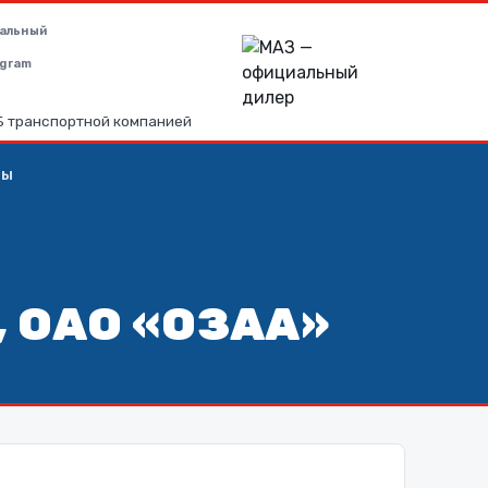
альный
legram
РБ транспортной компанией
ты
, ОАО «ОЗАА»