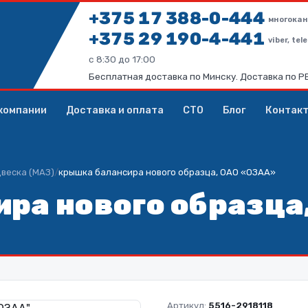
+375 17 388-0-444
многокан
+375 29 190-4-441
viber, te
с 8:30 до 17:00
Бесплатная доставка по Минску. Доставка по 
компании
Доставка и оплата
СТО
Блог
Контак
веска (МАЗ)
/
крышка балансира нового образца, ОАО «ОЗАА»
ра нового образца
Артикул:
5516-2918118