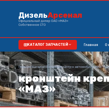
Дизель
Арсенал
Официальный дилер ОАО «МАЗ»
Собственное СТО
Главная
О 
КАТАЛОГ ЗАПЧАСТЕЙ
Главная
/
Каталог
/
Запасные части к автомобилю МАЗ
/
При
кронштейн креп
«МАЗ»