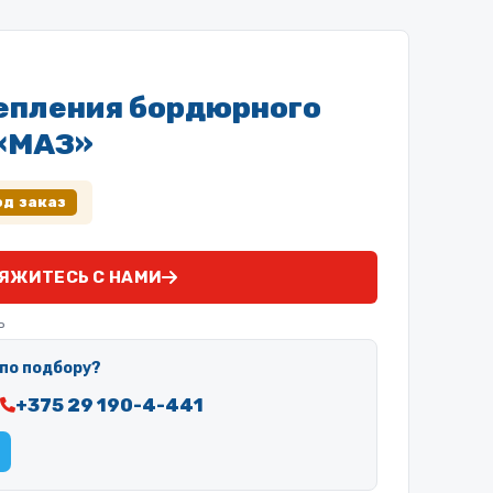
епления бордюрного
 «МАЗ»
од заказ
ЯЖИТЕСЬ С НАМИ
ь
по подбору?
+375 29 190-4-441