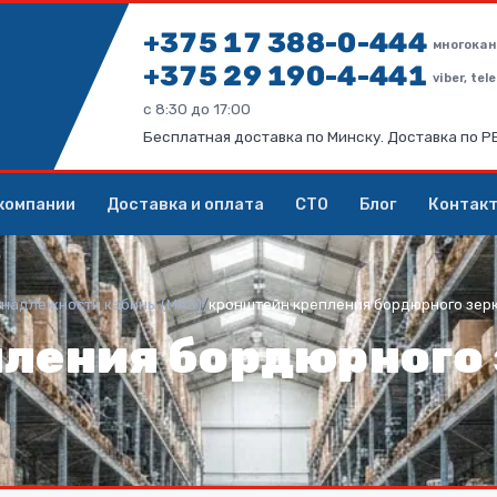
+375 17 388-0-444
многокан
+375 29 190-4-441
viber, te
с 8:30 до 17:00
Бесплатная доставка по Минску. Доставка по 
компании
Доставка и оплата
СТО
Блог
Контак
надлежности кабины (МАЗ)
/
кронштейн крепления бордюрного зер
ления бордюрного 