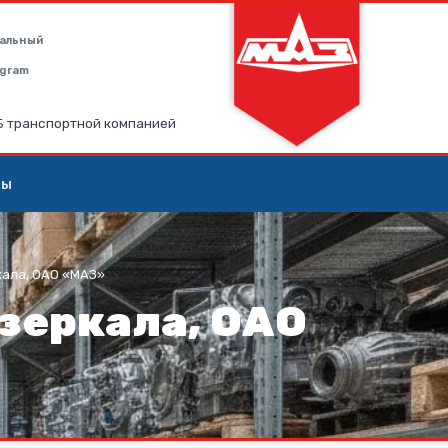
альный
legram
РБ транспортной компанией
ты
кала, ОАО «МАЗ»
зеркала, ОАО