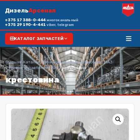
Дизель
Арсенал
+375 17 388-0-444
многоканальный
+375 29 190-4-441
viber, telegram
КАТАЛОГ ЗАПЧАСТЕЙ
Главная
/
Каталог
/
Запасные части к автомобилю МАЗ
/
Рулевое управление (МАЗ)
/
крестовина
крестовина