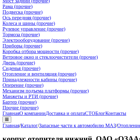
Мост задний (прочие)
Рама (прочие)
Подвеска (прочие)
Ось передняя (прочие)
Колеса и шины (прочие)
Рулевое управление (прочие)
Тормоза (прочие)
Электрооборудование (прочие)
Приборы (прочие)
Коробка отбора мощности (прочие)
Ветровое окно и стеклоочистители (прочие)
Дверь (прочие)
Сиденья (прочие)
Отопление и вентиляция (прочие)
Принадлежности кабины (прочие)
Оперение (прочие)
Механизм подъема платформы (прочие)
Манжеты и РТИ (прочие)
Бартер (прочие)
Прочие (прочие)
Главная
О компании
Доставка и оплата
СТО
Блог
Контакты
Главная
/
Каталог
/
Запасные части к автомобилю МАЗ
/
Отопление
корпус отопителя нижний, ОАО «ОЗАА