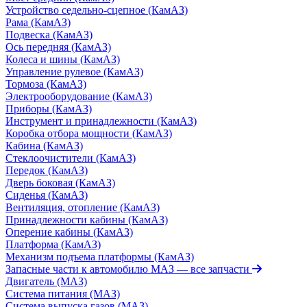
Устройство седельно-сцепное (КамАЗ)
Рама (КамАЗ)
Подвеска (КамАЗ)
Ось передняя (КамАЗ)
Колеса и шины (КамАЗ)
Управление рулевое (КамАЗ)
Тормоза (КамАЗ)
Электрооборудование (КамАЗ)
Приборы (КамАЗ)
Инструмент и принадлежности (КамАЗ)
Коробка отбора мощности (КамАЗ)
Кабина (КамАЗ)
Стеклоочистители (КамАЗ)
Передок (КамАЗ)
Дверь боковая (КамАЗ)
Сиденья (КамАЗ)
Вентиляция, отопление (КамАЗ)
Принадлежности кабины (КамАЗ)
Оперение кабины (КамАЗ)
Платформа (КамАЗ)
Механизм подъема платформы (КамАЗ)
Запасные части к автомобилю МАЗ
— все запчасти
Двигатель (МАЗ)
Система питания (МАЗ)
Система выпуска газов (МАЗ)