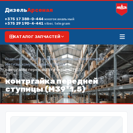
Дизель
Арсенал
+375 17 388-0-444
многоканальный
+375 29 190-4-441
viber, telegram
КАТАЛОГ ЗАПЧАСТЕЙ
Главная
/
Каталог
/
Запасные части к автомобилю МАЗ
/
Метизы, хомуты, шланги (МАЗ)
/
контргайка передней ступицы (М39*1,5)
контргайка передней
ступицы (М39*1,5)