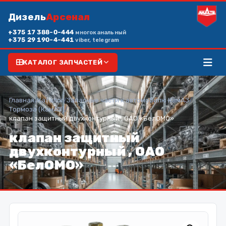
Дизель
Арсенал
+375 17 388-0-444
многоканальный
+375 29 190-4-441
viber, telegram
КАТАЛОГ ЗАПЧАСТЕЙ
Главная
/
Каталог
/
Запасные части к автомобилю КамАЗ
/
Тормоза (КамАЗ)
/
клапан защитный двухконтурный , ОАО «БелОМО»
клапан защитный
двухконтурный , ОАО
«БелОМО»