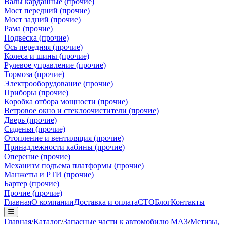
Валы карданные (прочие)
Мост передний (прочие)
Мост задний (прочие)
Рама (прочие)
Подвеска (прочие)
Ось передняя (прочие)
Колеса и шины (прочие)
Рулевое управление (прочие)
Тормоза (прочие)
Электрооборудование (прочие)
Приборы (прочие)
Коробка отбора мощности (прочие)
Ветровое окно и стеклоочистители (прочие)
Дверь (прочие)
Сиденья (прочие)
Отопление и вентиляция (прочие)
Принадлежности кабины (прочие)
Оперение (прочие)
Механизм подъема платформы (прочие)
Манжеты и РТИ (прочие)
Бартер (прочие)
Прочие (прочие)
Главная
О компании
Доставка и оплата
СТО
Блог
Контакты
Главная
/
Каталог
/
Запасные части к автомобилю МАЗ
/
Метизы,