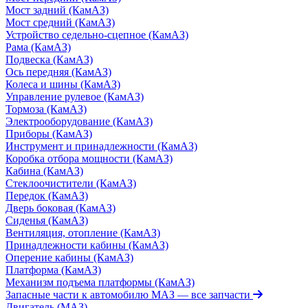
Мост задний (КамАЗ)
Мост средний (КамАЗ)
Устройство седельно-сцепное (КамАЗ)
Рама (КамАЗ)
Подвеска (КамАЗ)
Ось передняя (КамАЗ)
Колеса и шины (КамАЗ)
Управление рулевое (КамАЗ)
Тормоза (КамАЗ)
Электрооборудование (КамАЗ)
Приборы (КамАЗ)
Инструмент и принадлежности (КамАЗ)
Коробка отбора мощности (КамАЗ)
Кабина (КамАЗ)
Стеклоочистители (КамАЗ)
Передок (КамАЗ)
Дверь боковая (КамАЗ)
Сиденья (КамАЗ)
Вентиляция, отопление (КамАЗ)
Принадлежности кабины (КамАЗ)
Оперение кабины (КамАЗ)
Платформа (КамАЗ)
Механизм подъема платформы (КамАЗ)
Запасные части к автомобилю МАЗ
— все запчасти
Двигатель (МАЗ)