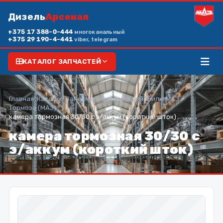
Дизель
Арсенал
+375 17 388-0-444
многоканальный
+375 29 190-4-441
viber, telegram
КАТАЛОГ ЗАПЧАСТЕЙ
Главная
/
Каталог
/
Запасные части к автомобилю МАЗ
/
Тормоза (МАЗ)
/
камера тормозная 30/30 с э/аккум (короткий шток)
камера тормозная 30/30 с
э/аккум (короткий шток)