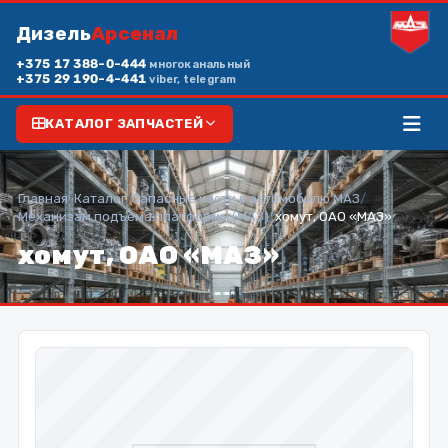
Дизель
Арсенал
+375 17 388-0-444
многоканальный
+375 29 190-4-441
viber, telegram
КАТАЛОГ ЗАПЧАСТЕЙ
Главная
/
Каталог
/
Запасные части к автомобилю МАЗ
/
Механизам подъёма платформы (МАЗ)
/
хомут, ОАО «МАЗ»
хомут, ОАО «МАЗ»